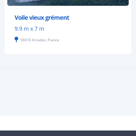
Voile vieux grément
9.9 m x 7 m
56610 Arradon, France