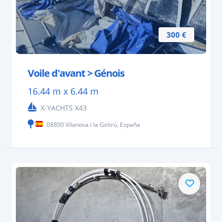
300 €
Voile d'avant > Génois
16.44 m x 6.44 m
X-YACHTS X43
08800 Vilanova i la Geltrú, España