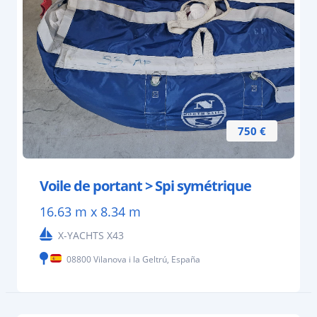
750 €
Voile de portant > Spi symétrique
16.63 m x 8.34 m
X-YACHTS X43
08800 Vilanova i la Geltrú, España