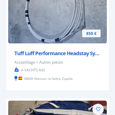
850 €
Tuff Luff Performance Headstay System for 12m-14m
Accastillage > Autres pièces
X-YACHTS X43
08800 Vilanova i la Geltrú, España