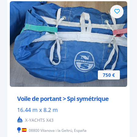
750 €
Voile de portant > Spi symétrique
16.44 m x 8.2 m
X-YACHTS X43
08800 Vilanova i la Geltrú, España