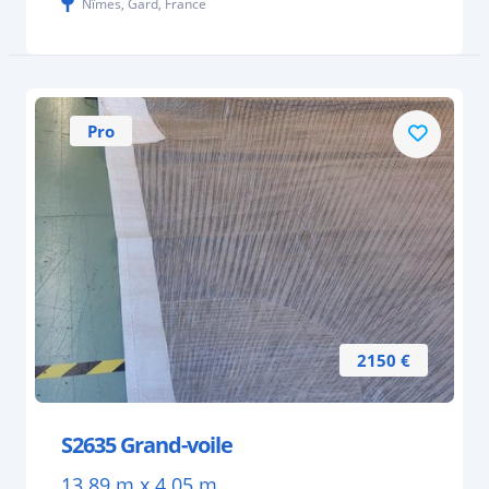
Nîmes, Gard, France
Pro
2150 €
S2635 Grand-voile
13.89 m x 4.05 m