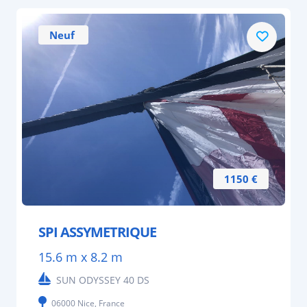
Neuf
1150 €
SPI ASSYMETRIQUE
15.6 m x 8.2 m
SUN ODYSSEY 40 DS
06000 Nice, France