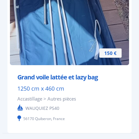
150 €
Grand voile lattée et lazy bag
1250 cm x 460 cm
Accastillage > Autres pièces
WAUQUIEZ PS40
56170 Quiberon, France