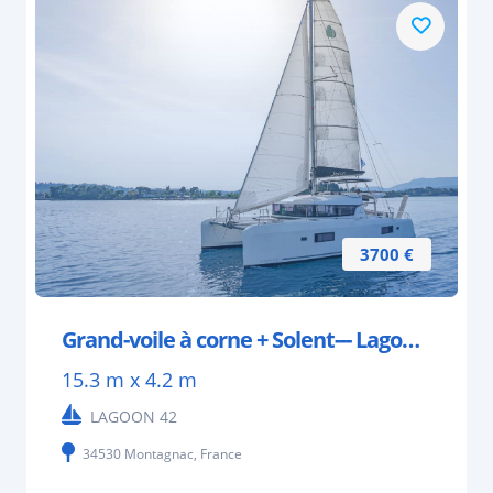
3700 €
Grand-voile à corne + Solent--- Lagoon 42
15.3 m x 4.2 m
LAGOON 42
34530 Montagnac, France