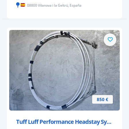
08800 Vilanova i la Geltrú, España
850 €
Tuff Luff Performance Headstay System for 12m-14m