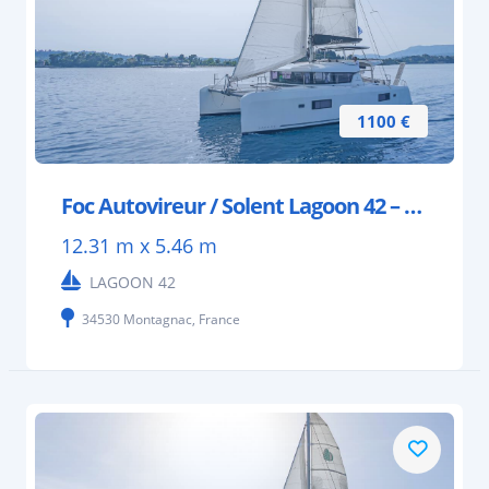
1100 €
Foc Autovireur / Solent Lagoon 42 – 35m²
12.31 m x 5.46 m
LAGOON 42
34530 Montagnac, France