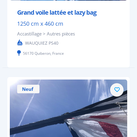
Grand voile lattée et lazy bag
1250 cm x 460 cm
Accastillage > Autres pièces
WAUQUIEZ PS40
56170 Quiberon, France
Neuf