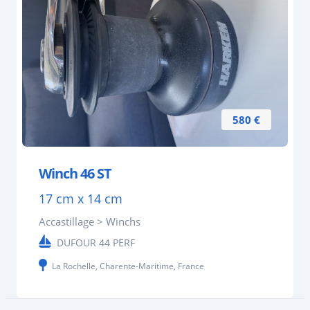
580 €
Winch 46 ST
17 cm x 14 cm
Accastillage > Winchs
DUFOUR 44 PERF
La Rochelle, Charente-Maritime, France