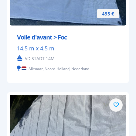
495 €
Voile d'avant > Foc
14.5 m x 4.5 m
VD STADT 14M
Alkmaar, Noord-Holland, Nederland