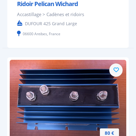
Ridoir Pelican Wichard
Accastillage > Cadènes et ridoirs
DUFOUR 425 Grand Large
06600 Antibes, France
80 €