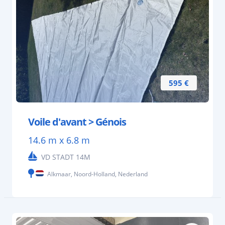
595 €
Voile d'avant > Génois
14.6 m x 6.8 m
VD STADT 14M
Alkmaar, Noord-Holland, Nederland