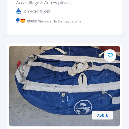
Accastillage > Autres pièces
X-YACHTS X43
08800 Vilanova i la Geltrú, España
750 €