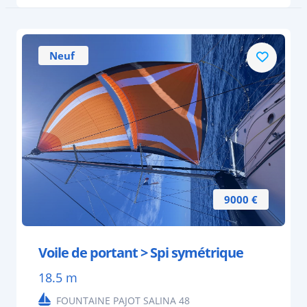
Neuf
9000 €
Voile de portant > Spi symétrique
18.5 m
FOUNTAINE PAJOT SALINA 48