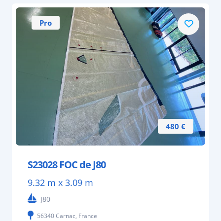
Pro
480 €
S23028 FOC de J80
9.32 m x 3.09 m
J80
56340 Carnac, France