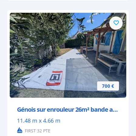
700 €
Génois sur enrouleur 26m² bande anti UV
11.48 m x 4.66 m
FIRST 32 PTE