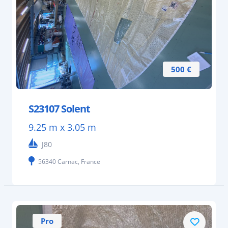
500 €
S23107 Solent
9.25 m x 3.05 m
J80
56340 Carnac, France
Pro