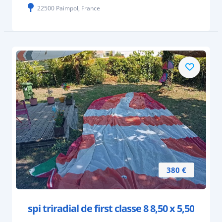
22500 Paimpol, France
380 €
spi triradial de first classe 8 8,50 x 5,50