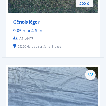
200 €
Gênois léger
9.05 m x 4.6 m
ATLANTE
95220 Herblay-sur-Seine, France