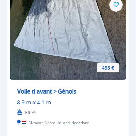
495 €
Voile d'avant > Génois
8.9 m x 4.1 m
BRIES
Alkmaar, Noord-Holland, Nederland