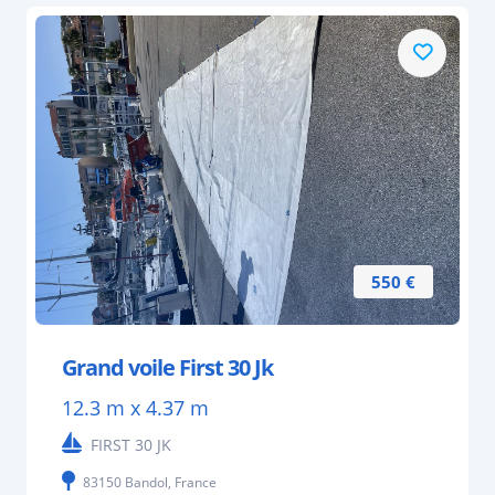
550 €
Grand voile First 30 Jk
12.3 m x 4.37 m
FIRST 30 JK
83150 Bandol, France