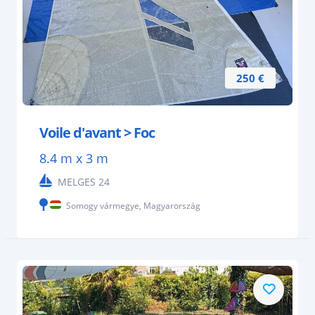
250 €
Voile d'avant > Foc
8.4 m x 3 m
MELGES 24
Somogy vármegye, Magyarország