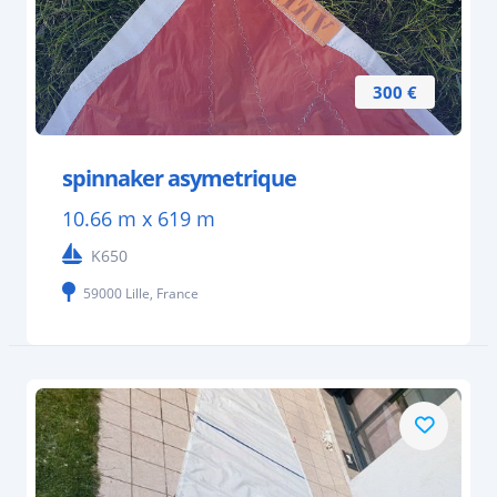
300 €
spinnaker asymetrique
10.66 m x 619 m
K650
59000 Lille, France