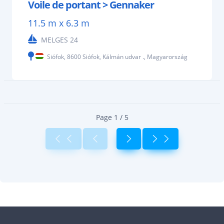
Voile de portant > Gennaker
11.5 m x 6.3 m
MELGES 24
Siófok, 8600 Siófok, Kálmán udvar ., Magyarország
Page 1 / 5