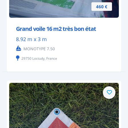
460 €
Grand voile 16 m2 très bon état
8.92 m x 3 m
MONOTYPE 7.50
29750 Loctudy, France