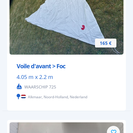
165 €
Voile d'avant > Foc
4.05 m x 2.2 m
WAARSCHIP 725
Alkmaar, Noord-Holland, Nederland