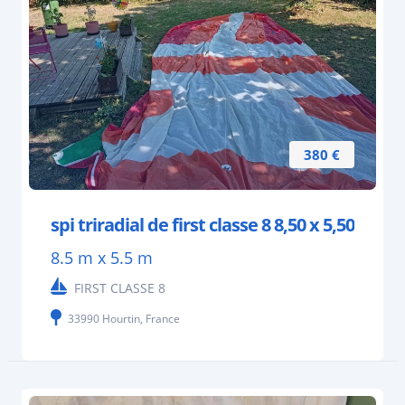
380 €
spi triradial de first classe 8 8,50 x 5,50
8.5 m x 5.5 m
FIRST CLASSE 8
33990 Hourtin, France