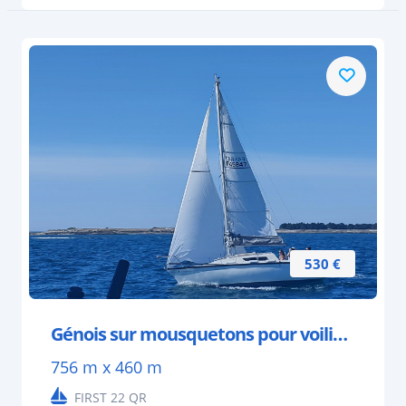
530 €
Génois sur mousquetons pour voilier 6 à 7 mètres
756 m x 460 m
FIRST 22 QR