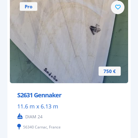
Pro
750 €
S2631 Gennaker
11.6 m x 6.13 m
DIAM 24
56340 Carnac, France