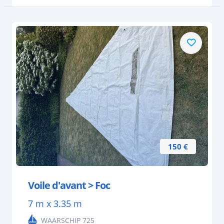
150 €
Voile d'avant > Foc
7 m x 3.35 m
WAARSCHIP 725