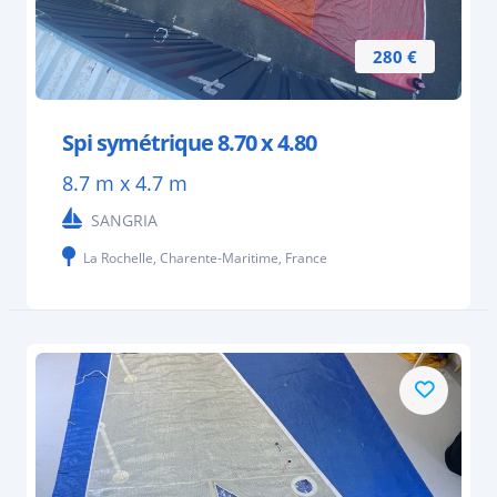
280 €
Spi symétrique 8.70 x 4.80
8.7 m x 4.7 m
SANGRIA
La Rochelle, Charente-Maritime, France