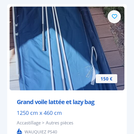
150 €
Grand voile lattée et lazy bag
1250 cm x 460 cm
Accastillage > Autres pièces
WAUQUIEZ PS40