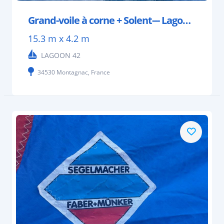
Grand-voile à corne + Solent--- Lagoon 42
15.3 m x 4.2 m
LAGOON 42
34530 Montagnac, France