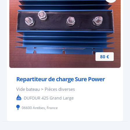
80 €
Repartiteur de charge Sure Power
Vide bateau > Pièces diverses
DUFOUR 425 Grand Large
06600 Antibes, France