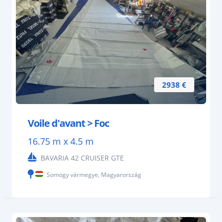
2938 €
Voile d'avant > Foc
16.75 m x 4.5 m
BAVARIA 42 CRUISER GTE
Somogy vármegye, Magyarország