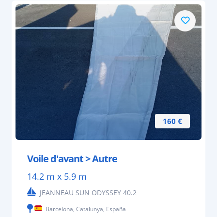
160 €
Voile d'avant > Autre
14.2 m x 5.9 m
JEANNEAU SUN ODYSSEY 40.2
Barcelona, Catalunya, España