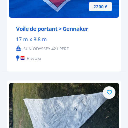
2200 €
Voile de portant > Gennaker
17 m x 8.8 m
SUN ODYSSEY 42 I PERF
Hrvatska