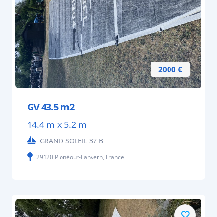
2000 €
GV 43.5 m2
14.4 m x 5.2 m
GRAND SOLEIL 37 B
29120 Plonéour-Lanvern, France