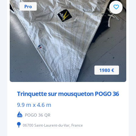
Pro
1980 €
Trinquette sur mousqueton POGO 36
9.9 m x 4.6 m
POGO 36 QR
06700 Saint-Laurent-du-Var, France