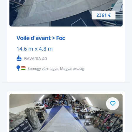
2361 €
Voile d'avant > Foc
14.6 m x 4.8 m
BAVARIA 40
Somogy vármegye, Magyarország