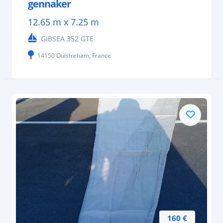
gennaker
12.65 m x 7.25 m
GIBSEA 352 GTE
14150 Ouistreham, France
160 €