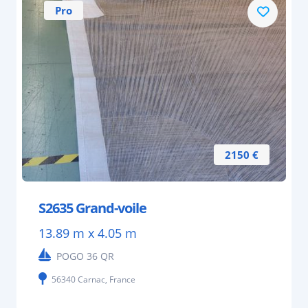
Pro
2150 €
S2635 Grand-voile
13.89 m x 4.05 m
POGO 36 QR
56340 Carnac, France