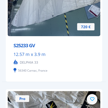
720 €
S25233 GV
12.57 m x 3.9 m
DELPHIA 33
56340 Carnac, France
Pro