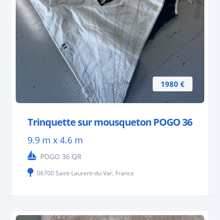
1980 €
Trinquette sur mousqueton POGO 36
9.9 m x 4.6 m
POGO 36 QR
06700 Saint-Laurent-du-Var, France