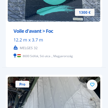
1300 €
Voile d'avant > Foc
12.2 m x 3.7 m
MELGES 32
8600 Siófok, Sió utca ., Magyarország
Pro