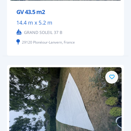
GV 43.5 m2
14.4 m x 5.2 m
GRAND SOLEIL 37 B
29120 Plonéour-Lanvern, France