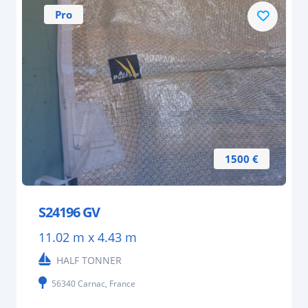
Pro
1500 €
S24196 GV
11.02 m x 4.43 m
HALF TONNER
56340 Carnac, France