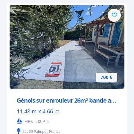
700 €
Génois sur enrouleur 26m² bande anti UV
11.48 m x 4.66 m
FIRST 32 PTE
22500 Paimpol, France