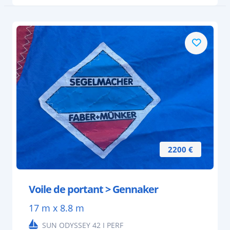
2200 €
Voile de portant > Gennaker
17 m x 8.8 m
SUN ODYSSEY 42 I PERF