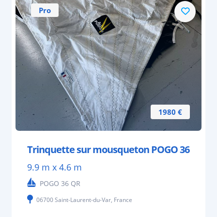
Pro
1980 €
Trinquette sur mousqueton POGO 36
9.9 m x 4.6 m
POGO 36 QR
06700 Saint-Laurent-du-Var, France