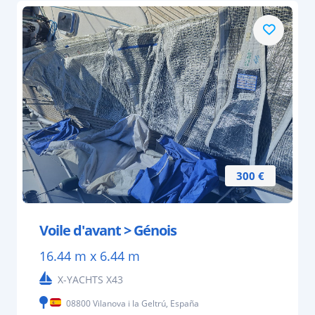
300 €
Voile d'avant > Génois
16.44 m x 6.44 m
X-YACHTS X43
08800 Vilanova i la Geltrú, España