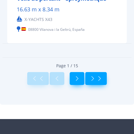
16.63 m x 8.34 m
X-YACHTS X43
08800 Vilanova i la Geltrú, España
Page 1 / 15