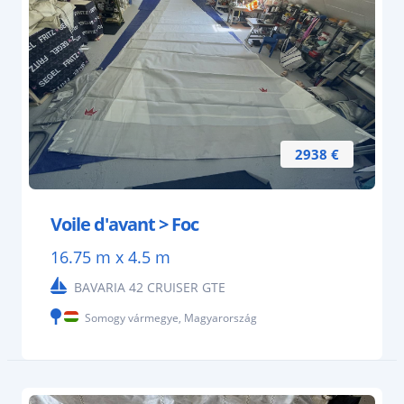
2938 €
Voile d'avant > Foc
16.75 m x 4.5 m
BAVARIA 42 CRUISER GTE
Somogy vármegye, Magyarország