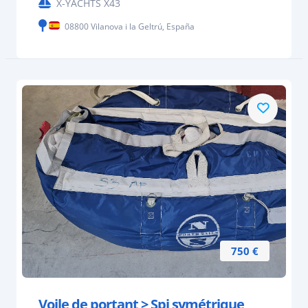
X-YACHTS X43
08800 Vilanova i la Geltrú, España
750 €
Voile de portant > Spi symétrique