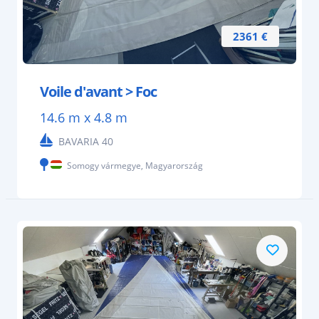
2361 €
Voile d'avant > Foc
14.6 m x 4.8 m
BAVARIA 40
Somogy vármegye, Magyarország