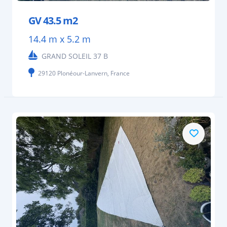
GV 43.5 m2
14.4 m x 5.2 m
GRAND SOLEIL 37 B
29120 Plonéour-Lanvern, France