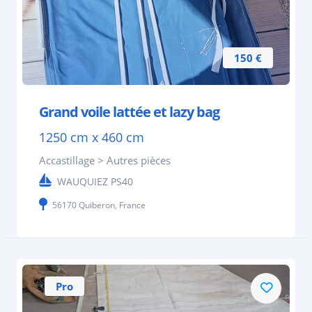
150 €
Grand voile lattée et lazy bag
1250 cm x 460 cm
Accastillage > Autres pièces
WAUQUIEZ PS40
56170 Quiberon, France
Pro