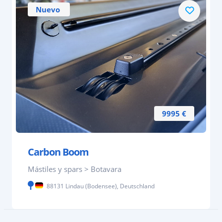
Nuevo
9995 €
Carbon Boom
Mástiles y spars > Botavara
88131 Lindau (Bodensee), Deutschland