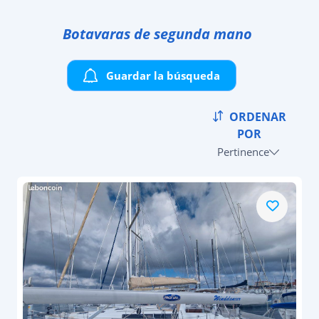
Botavaras de segunda mano
Guardar la búsqueda
ORDENAR
POR
Pertinence