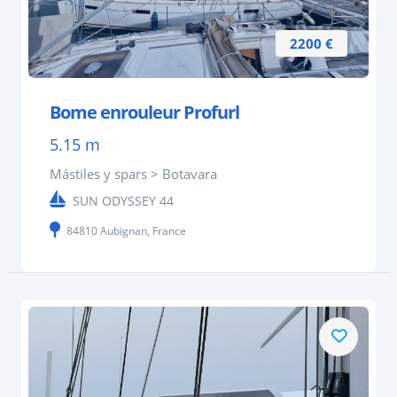
2200 €
Bome enrouleur Profurl
5.15 m
Mástiles y spars > Botavara
SUN ODYSSEY 44
84810 Aubignan, France