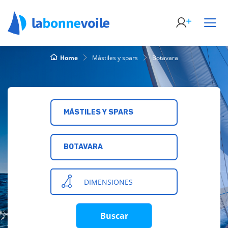
Home
Mástiles y spars
Botavara
MÁSTILES Y SPARS
BOTAVARA
DIMENSIONES
Buscar