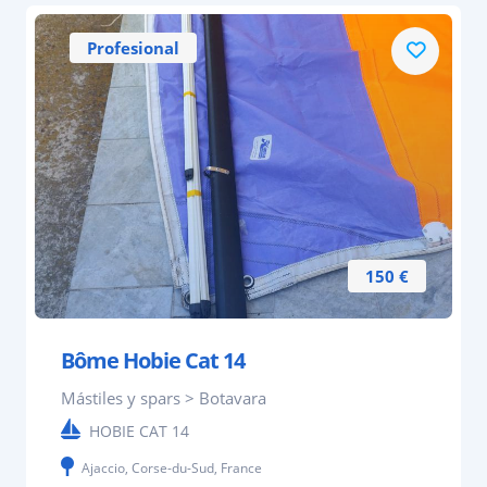
Profesional
150 €
Bôme Hobie Cat 14
Mástiles y spars > Botavara
HOBIE CAT 14
Ajaccio, Corse-du-Sud, France