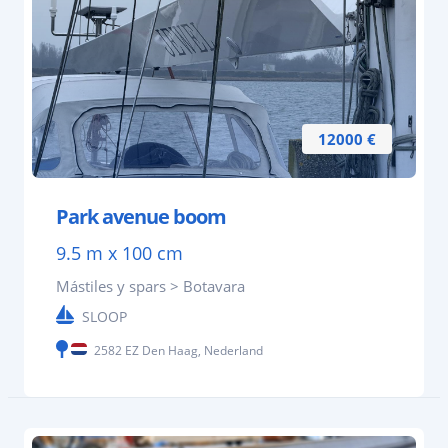
12000 €
Park avenue boom
9.5 m x 100 cm
Mástiles y spars > Botavara
SLOOP
2582 EZ Den Haag, Nederland