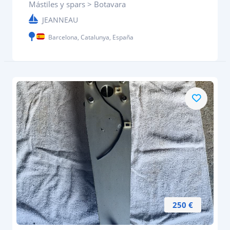
Mástiles y spars > Botavara
JEANNEAU
Barcelona, Catalunya, España
250 €