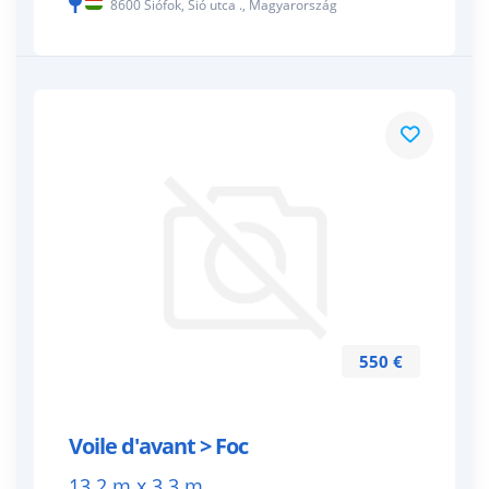
8600 Siófok, Sió utca ., Magyarország
550 €
Voile d'avant > Foc
13.2 m x 3.3 m