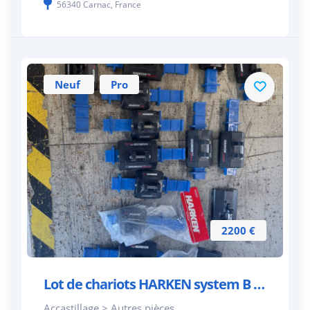
56340 Carnac, France
Neuf
Pro
2200 €
Lot de chariots HARKEN system B 27mm
Accastillage > Autres pièces