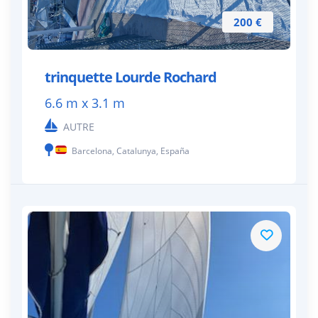
200 €
trinquette Lourde Rochard
6.6 m x 3.1 m
AUTRE
Barcelona, Catalunya, España