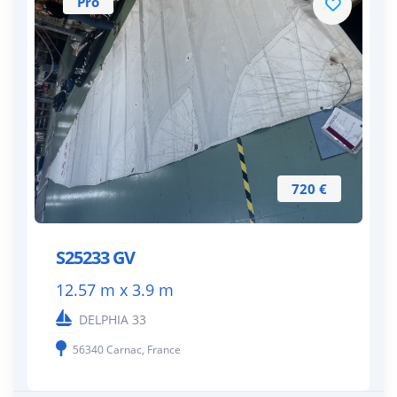
Pro
720 €
S25233 GV
12.57 m x 3.9 m
DELPHIA 33
56340 Carnac, France