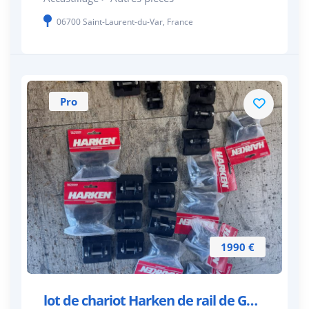
06700 Saint-Laurent-du-Var, France
Pro
1990 €
lot de chariot Harken de rail de GV system A 22mm