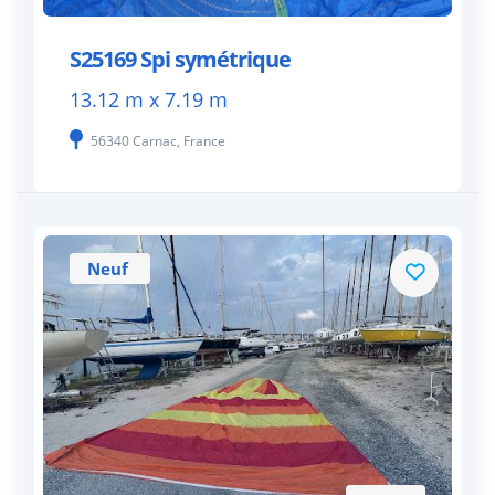
S25169 Spi symétrique
13.12 m x 7.19 m
56340 Carnac, France
Neuf