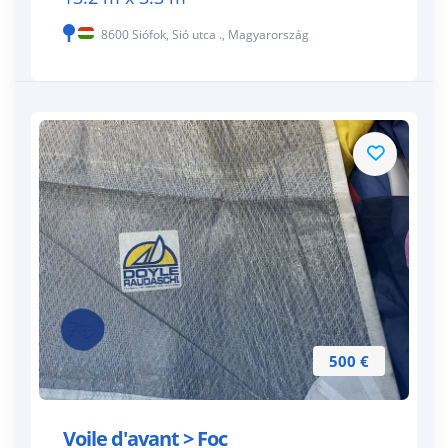
8600 Siófok, Sió utca ., Magyarország
500 €
Voile d'avant > Foc