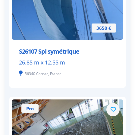
3650 €
S26107 Spi symétrique
26.85 m x 12.55 m
56340 Carnac, France
Pro