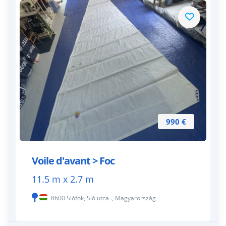
990 €
Voile d'avant > Foc
11.5 m x 2.7 m
8600 Siófok, Sió utca ., Magyarország