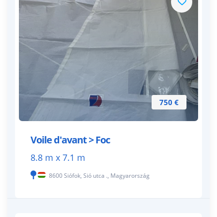
750 €
Voile d'avant > Foc
8.8 m x 7.1 m
8600 Siófok, Sió utca ., Magyarország