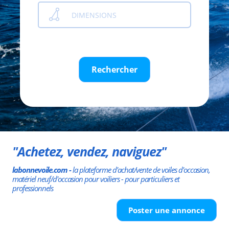
DIMENSIONS
Rechercher
"Achetez, vendez, naviguez"
labonnevoile.com -
la plateforme d'achat/vente de voiles d'occasion,
matériel neuf/d'occasion pour voiliers - pour particuliers et
professionnels
Poster une annonce