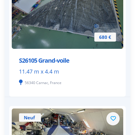
680 €
S26105 Grand-voile
11.47 m x 4.4 m
56340 Carnac, France
Neuf