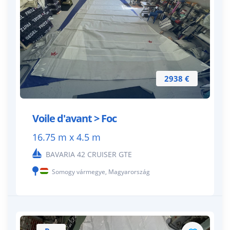
2938 €
Voile d'avant > Foc
16.75 m x 4.5 m
BAVARIA 42 CRUISER GTE
Somogy vármegye, Magyarország