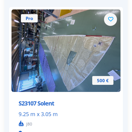
Pro
500 €
S23107 Solent
9.25 m x 3.05 m
J80