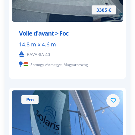
3305 €
Voile d'avant > Foc
14.8 m x 4.6 m
BAVARIA 40
Somogy vármegye, Magyarország
Pro