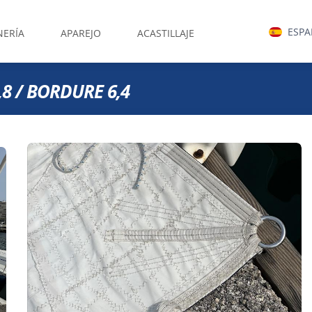
ESP
NERÍA
APAREJO
ACASTILLAJE
8 / BORDURE 6,4