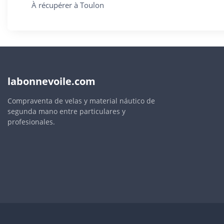
À récupérer à Toulon
labonnevoile.com
Compraventa de velas y material náutico de
segunda mano entre particulares y
profesionales.