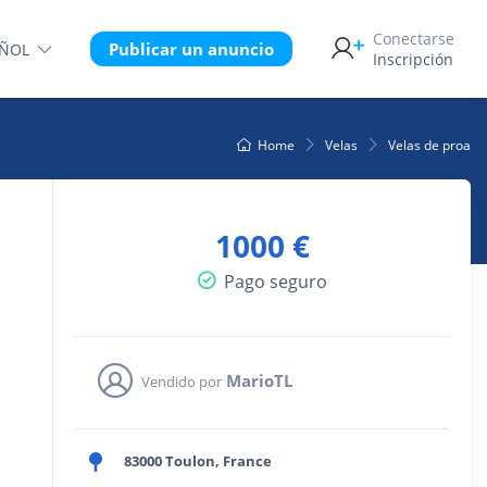
Conectarse
Publicar un anuncio
AÑOL
Inscripción
Home
Velas
Velas de proa
1000 €
Pago seguro
MarioTL
Vendido por
83000 Toulon, France