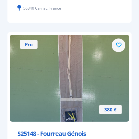
56340 Carnac, France
Pro
380 €
S25148 - Fourreau Génois