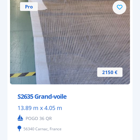
Pro
2150 €
S2635 Grand-voile
13.89 m x 4.05 m
POGO 36 QR
56340 Carnac, France