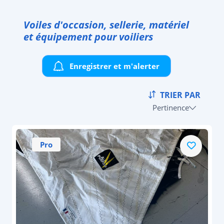
Voiles d'occasion, sellerie, matériel
et équipement pour voiliers
Enregistrer et m'alerter
TRIER PAR
Pertinence
Pro