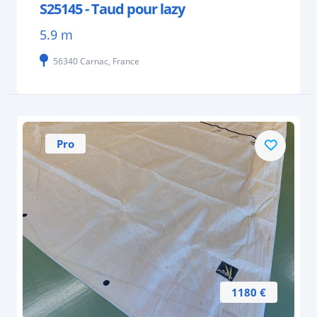
S25145 - Taud pour lazy
5.9 m
56340 Carnac, France
Pro
1180 €