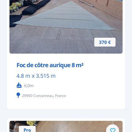
370 €
Foc de côtre aurique 8 m²
4.8 m x 3.515 m
6,0m
29900 Concarneau, France
Pro