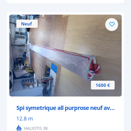
Neuf
1600 €
Spi symetrique all purprose neuf avec chaussette
12.8 m
HALIOTIS 38