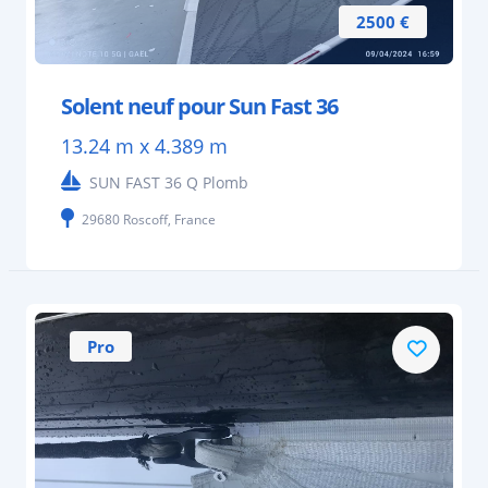
2500 €
Solent neuf pour Sun Fast 36
13.24 m x 4.389 m
SUN FAST 36 Q Plomb
29680 Roscoff, France
Pro