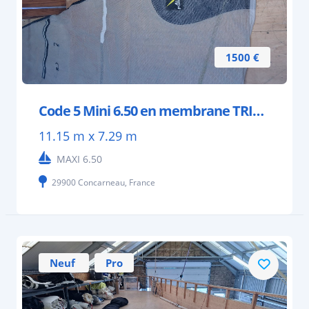
1500 €
Code 5 Mini 6.50 en membrane TRILAM 34 m²
11.15 m x 7.29 m
MAXI 6.50
29900 Concarneau, France
Neuf
Pro