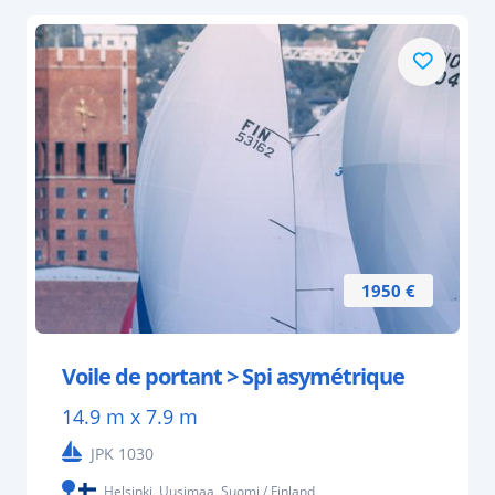
1950 €
Voile de portant > Spi asymétrique
14.9 m x 7.9 m
JPK 1030
Helsinki, Uusimaa, Suomi / Finland