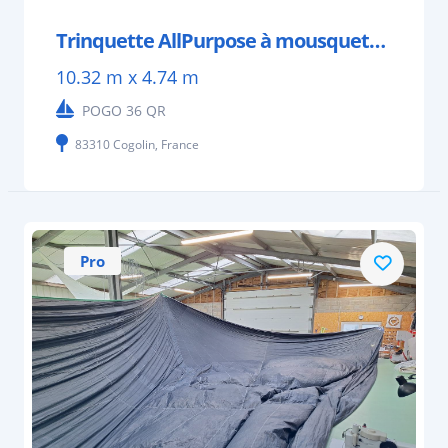
Trinquette AllPurpose à mousquetons, arisable
10.32 m x 4.74 m
POGO 36 QR
83310 Cogolin, France
Pro