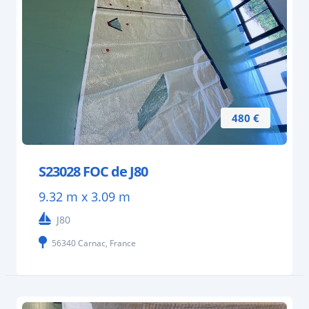
480 €
S23028 FOC de J80
9.32 m x 3.09 m
J80
56340 Carnac, France