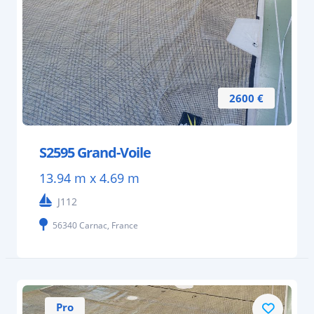
2600 €
S2595 Grand-Voile
13.94 m x 4.69 m
J112
56340 Carnac, France
Pro