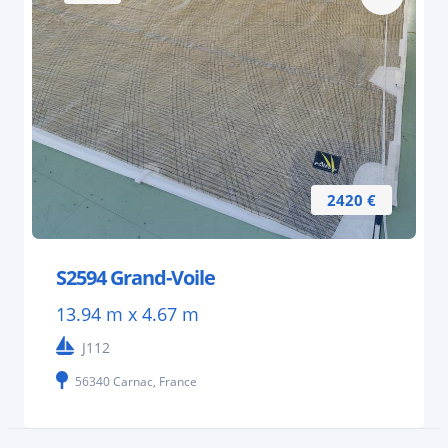
2420 €
S2594 Grand-Voile
13.94 m x 4.67 m
J112
56340 Carnac, France