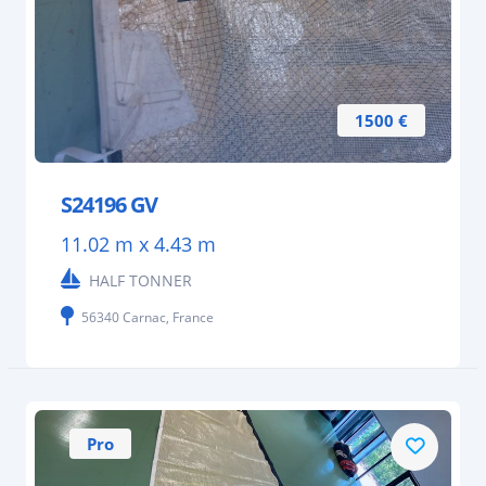
1500 €
S24196 GV
11.02 m x 4.43 m
HALF TONNER
56340 Carnac, France
Pro