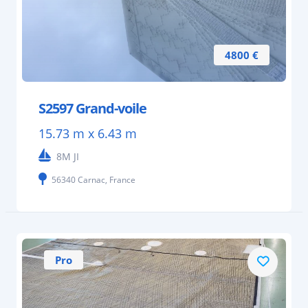
4800 €
S2597 Grand-voile
15.73 m x 6.43 m
8M JI
56340 Carnac, France
Pro