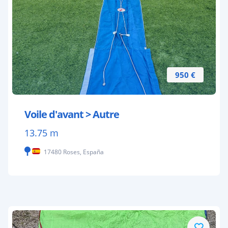
950 €
Voile d'avant > Autre
13.75 m
17480 Roses, España