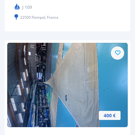
J 109
22500 Paimpol, France
400 €