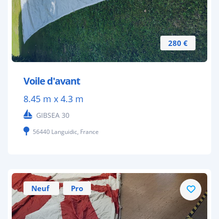
280 €
Voile d'avant
8.45 m x 4.3 m
GIBSEA 30
56440 Languidic, France
Neuf
Pro