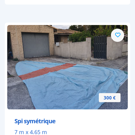
300 €
Spi symétrique
7 m x 4.65 m