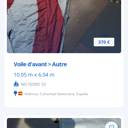
370 €
Voile d'avant > Autre
10.05 m x 6.04 m
MS FJORD 33
València, Comunitat Valenciana, España