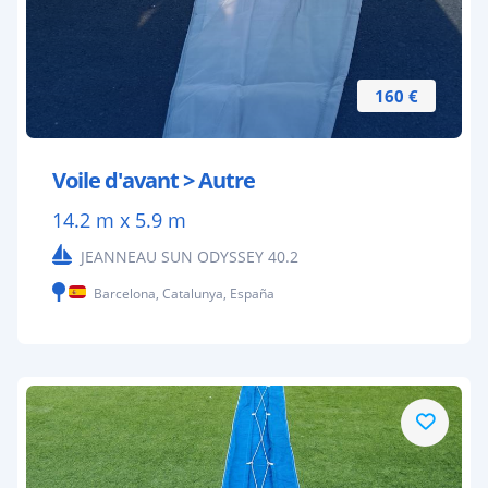
160 €
Voile d'avant > Autre
14.2 m x 5.9 m
JEANNEAU SUN ODYSSEY 40.2
Barcelona, Catalunya, España