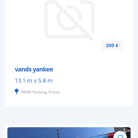
200 €
vands yankee
13.1 m x 5.8 m
56690 Nostang, France