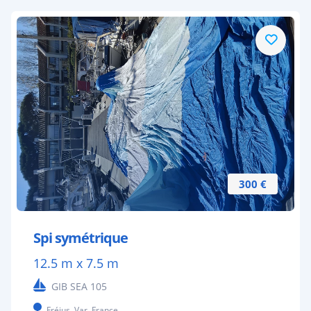
300 €
Spi symétrique
12.5 m x 7.5 m
GIB SEA 105
Fréjus, Var, France