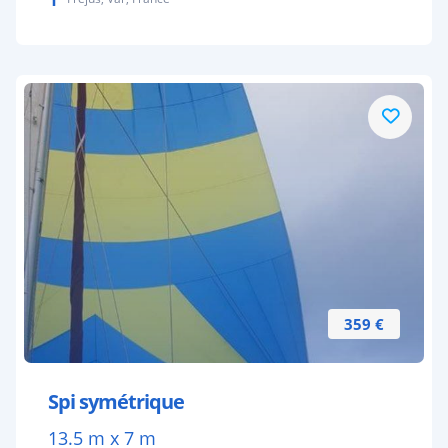
359 €
Spi symétrique
13.5 m x 7 m