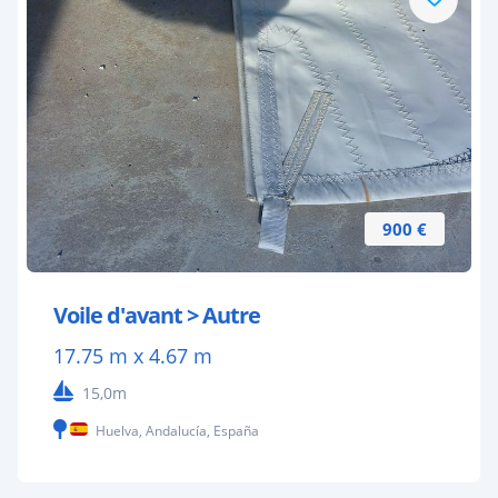
900 €
Voile d'avant > Autre
17.75 m x 4.67 m
15,0m
Huelva, Andalucía, España