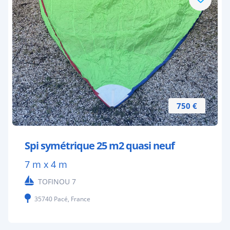
750 €
Spi symétrique 25 m2 quasi neuf
7 m x 4 m
TOFINOU 7
35740 Pacé, France