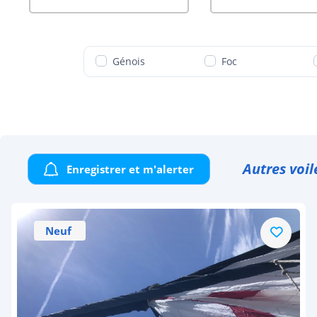
Génois
Foc
Autres voil
Enregistrer et m'alerter
Neuf