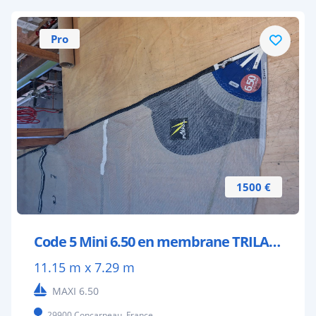
Pro
1500 €
Code 5 Mini 6.50 en membrane TRILAM 34 m²
11.15 m x 7.29 m
MAXI 6.50
29900 Concarneau, France