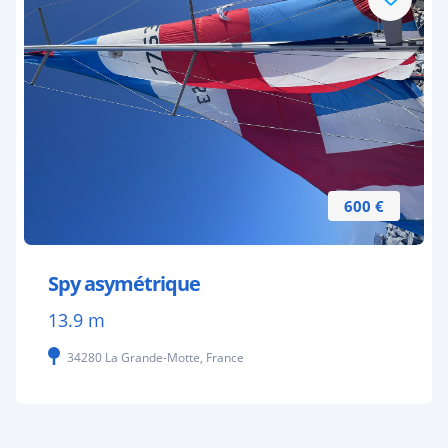
600 €
Spy asymétrique
13.9 m
34280 La Grande-Motte, France