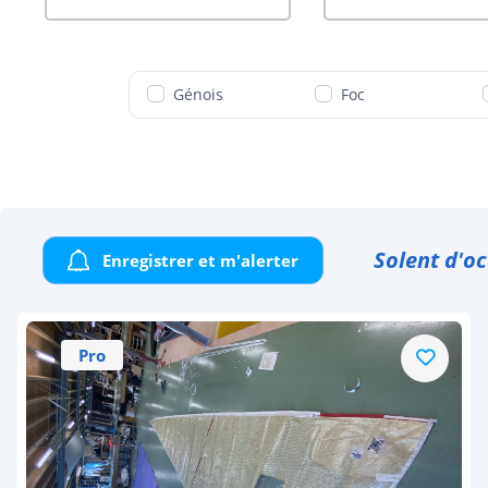
Génois
Foc
Solent d'o
Enregistrer et m'alerter
Pro