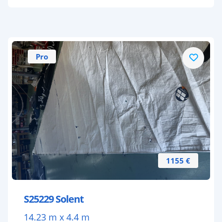
Pro
1155 €
S25229 Solent
14.23 m x 4.4 m