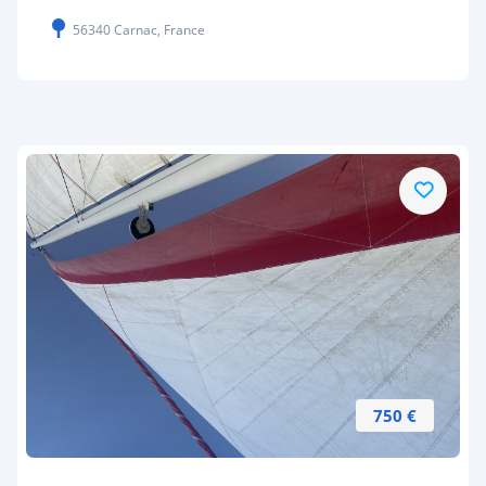
56340 Carnac, France
750 €