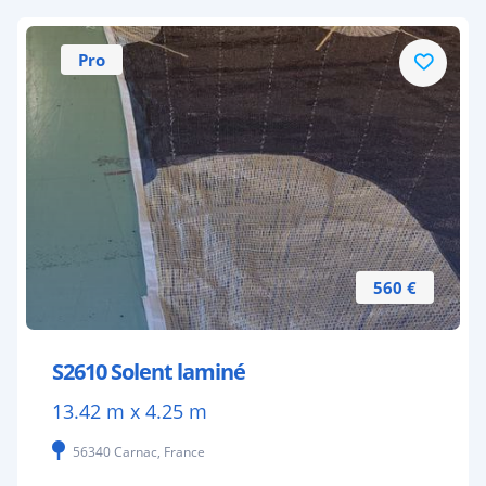
Pro
560 €
S2610 Solent laminé
13.42 m x 4.25 m
56340 Carnac, France