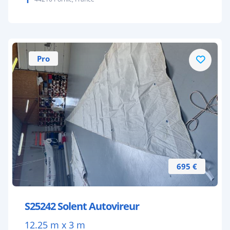
Pro
695 €
S25242 Solent Autovireur
12.25 m x 3 m