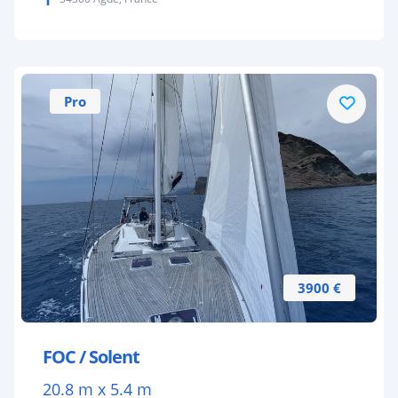
Pro
3900 €
FOC / Solent
20.8 m x 5.4 m