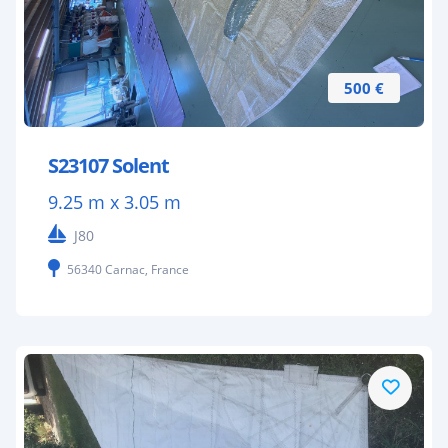
500 €
S23107 Solent
9.25 m x 3.05 m
J80
56340 Carnac, France