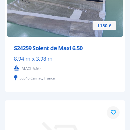
1150 €
S24259 Solent de Maxi 6.50
8.94 m x 3.98 m
MAXI 6.50
56340 Carnac, France