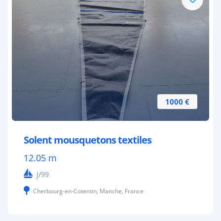
1000 €
Solent mousquetons textiles
12.05 m
J/99
Cherbourg-en-Cotentin, Manche, France