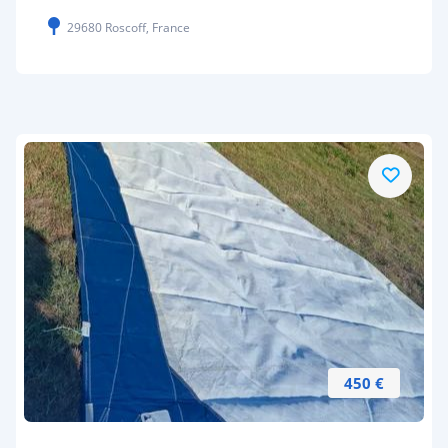
29680 Roscoff, France
450 €