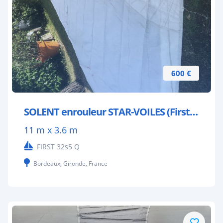
600 €
SOLENT enrouleur STAR-VOILES (First 32s5)
11 m x 3.6 m
FIRST 32s5 Q
Bordeaux, Gironde, France