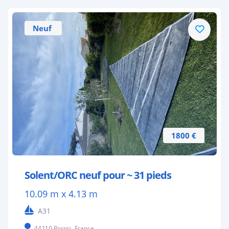
Neuf
1800 €
Solent/ORC neuf pour ~ 31 pieds
10.09 m x 4.13 m
A31
44210 Pornic, France