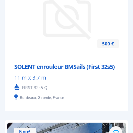
500 €
SOLENT enrouleur BMSails (First 32s5)
11 m x 3.7 m
FIRST 32s5 Q
Bordeaux, Gironde, France
Neuf