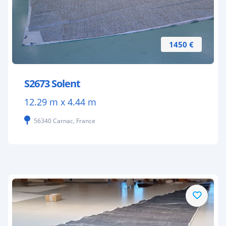
1450 €
S2673 Solent
12.29 m x 4.44 m
56340 Carnac, France