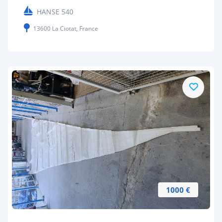
HANSE 540
13600 La Ciotat, France
1000 €