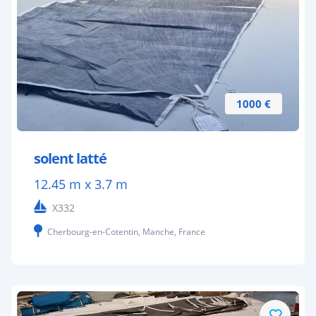
1000 €
solent latté
12.45 m x 3.7 m
X332
Cherbourg-en-Cotentin, Manche, France