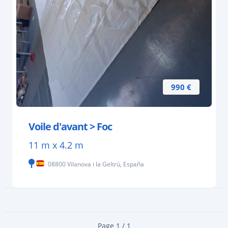
990 €
Voile d'avant > Foc
11 m x 4.2 m
08800 Vilanova i la Geltrú, España
Page 1 / 1