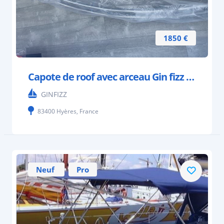
1850 €
Capote de roof avec arceau Gin fizz neuve
GINFIZZ
83400 Hyères, France
Neuf
Pro