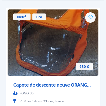
Neuf
Pro
950 €
Capote de descente neuve ORANGE FLUO pour POGO 30.
POGO 30
85100 Les Sables-d'Olonne, France