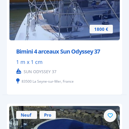
1800 €
Bimini 4 arceaux Sun Odyssey 37
1 m x 1 cm
SUN ODYSSEY 37
83500 La Seyne-sur-Mer, France
Neuf
Pro