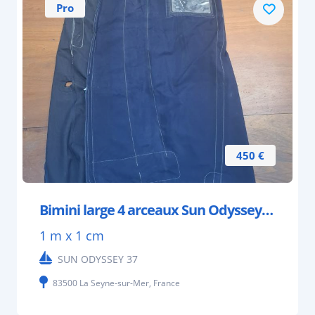
Pro
450 €
Bimini large 4 arceaux Sun Odyssey 37
1 m x 1 cm
SUN ODYSSEY 37
83500 La Seyne-sur-Mer, France