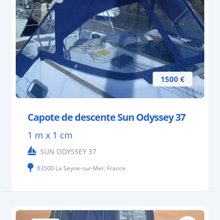
1500 €
Capote de descente Sun Odyssey 37
1 m x 1 cm
SUN ODYSSEY 37
83500 La Seyne-sur-Mer, France