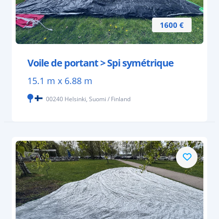
1600 €
Voile de portant > Spi symétrique
15.1 m x 6.88 m
00240 Helsinki, Suomi / Finland