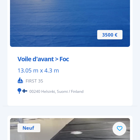
3500 €
Voile d'avant > Foc
13.05 m x 4.3 m
FIRST 35
00240 Helsinki, Suomi / Finland
Neuf