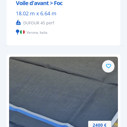
Voile d'avant > Foc
18.02 m x 6.64 m
DUFOUR 45 perf
Verona, Italia
2400 €