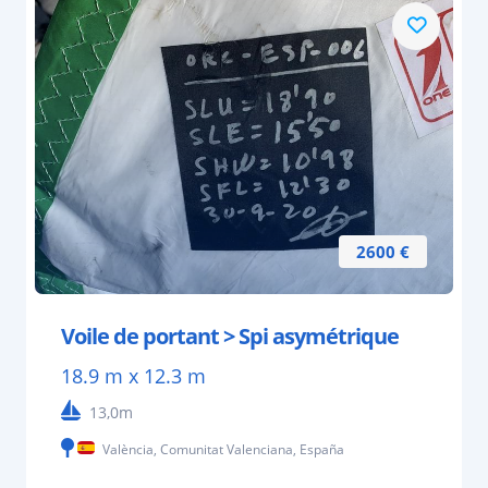
2600 €
Voile de portant > Spi asymétrique
18.9 m x 12.3 m
13,0m
València, Comunitat Valenciana, España