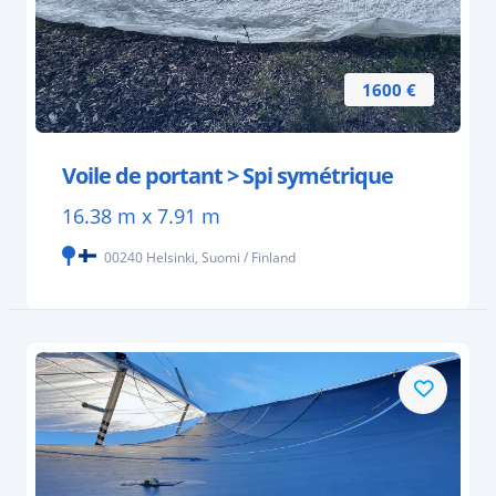
1600 €
Voile de portant > Spi symétrique
16.38 m x 7.91 m
00240 Helsinki, Suomi / Finland