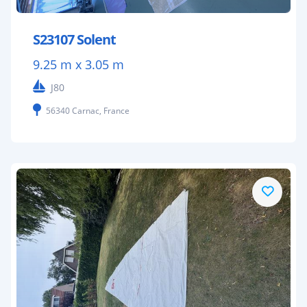
S23107 Solent
9.25 m x 3.05 m
J80
56340 Carnac, France