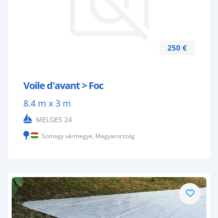
250 €
Voile d'avant > Foc
8.4 m x 3 m
MELGES 24
Somogy vármegye, Magyarország