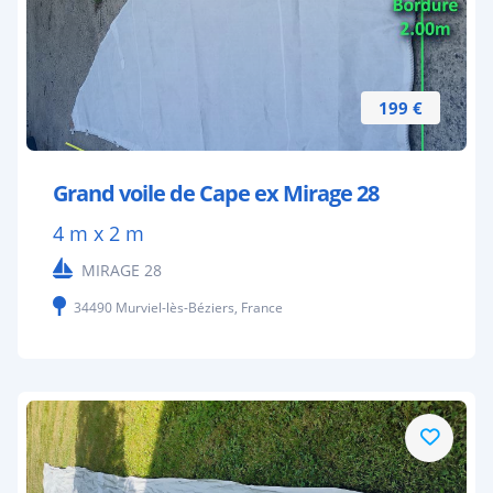
199 €
Grand voile de Cape ex Mirage 28
4 m x 2 m
MIRAGE 28
34490 Murviel-lès-Béziers, France