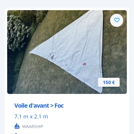
150 €
Voile d'avant > Foc
7.1 m x 2.1 m
WAARSHIP