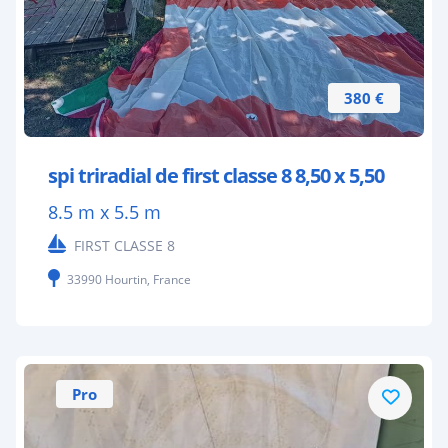
380 €
spi triradial de first classe 8 8,50 x 5,50
8.5 m x 5.5 m
FIRST CLASSE 8
33990 Hourtin, France
Pro