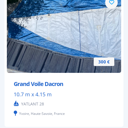
300 €
Grand Voile Dacron
10.7 m x 4.15 m
YATLANT 28
Yvoire, Haute-Savoie, France