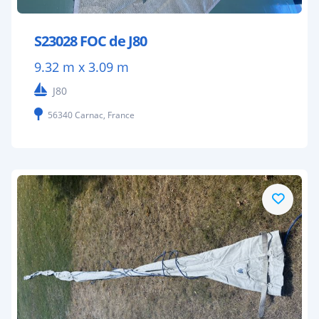
S23028 FOC de J80
9.32 m x 3.09 m
J80
56340 Carnac, France