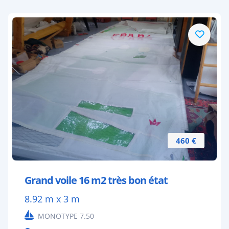
460 €
Grand voile 16 m2 très bon état
8.92 m x 3 m
MONOTYPE 7.50