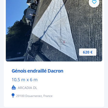
620 €
Génois endraillé Dacron
10.5 m x 6 m
ARCADIA DL
29100 Douarnenez, France