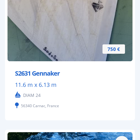
750 €
S2631 Gennaker
11.6 m x 6.13 m
DIAM 24
56340 Carnac, France