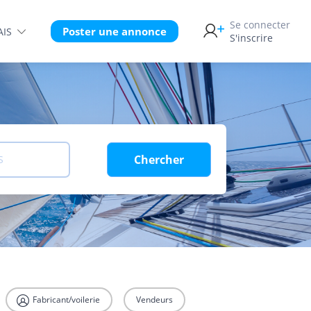
Se connecter
Poster une annonce
AIS
S'inscrire
Chercher
S
Fabricant/voilerie
Vendeurs