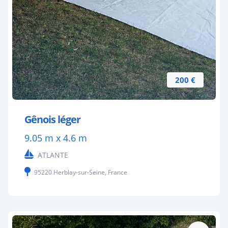
200 €
Gênois léger
9.05 m x 4.6 m
ATLANTE
95220 Herblay-sur-Seine, France