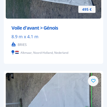
495 €
Voile d'avant > Génois
8.9 m x 4.1 m
BRIES
Alkmaar, Noord-Holland, Nederland