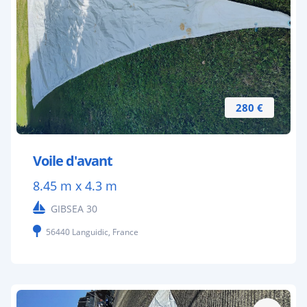
280 €
Voile d'avant
8.45 m x 4.3 m
GIBSEA 30
56440 Languidic, France