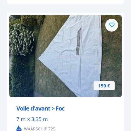
150 €
Voile d'avant > Foc
7 m x 3.35 m
WAARSCHIP 725