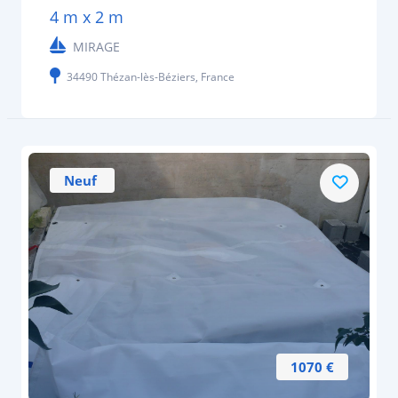
4 m x 2 m
MIRAGE
34490 Thézan-lès-Béziers, France
Neuf
1070 €