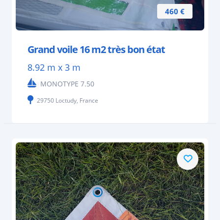
460 €
Grand voile 16 m2 très bon état
8.92 m x 3 m
MONOTYPE 7.50
29750 Loctudy, France