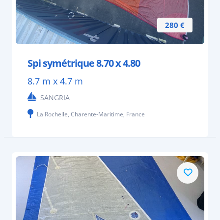
280 €
Spi symétrique 8.70 x 4.80
8.7 m x 4.7 m
SANGRIA
La Rochelle, Charente-Maritime, France