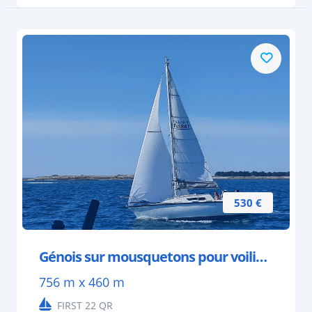
530 €
Génois sur mousquetons pour voilier 6 à 7 mètres
756 m x 460 m
FIRST 22 QR