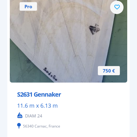
Pro
750 €
S2631 Gennaker
11.6 m x 6.13 m
DIAM 24
56340 Carnac, France