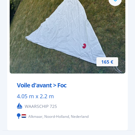
165 €
Voile d'avant > Foc
4.05 m x 2.2 m
WAARSCHIP 725
Alkmaar, Noord-Holland, Nederland