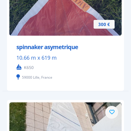
300 €
spinnaker asymetrique
10.66 m x 619 m
K650
59000 Lille, France