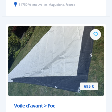
34750 Villeneuve-lès-Maguelone, France
695 €
Voile d'avant > Foc