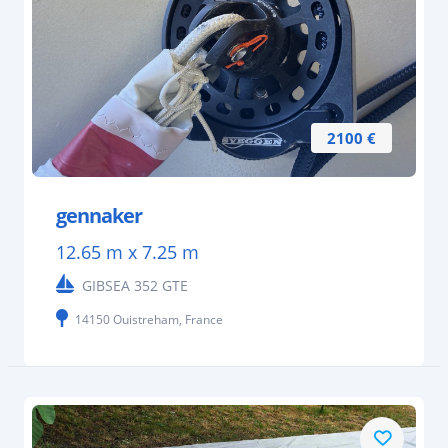
2100 €
gennaker
12.65 m x 7.25 m
GIBSEA 352 GTE
14150 Ouistreham, France