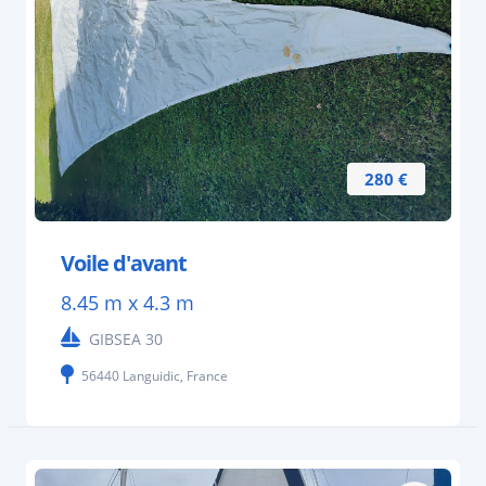
280 €
Voile d'avant
8.45 m x 4.3 m
GIBSEA 30
56440 Languidic, France