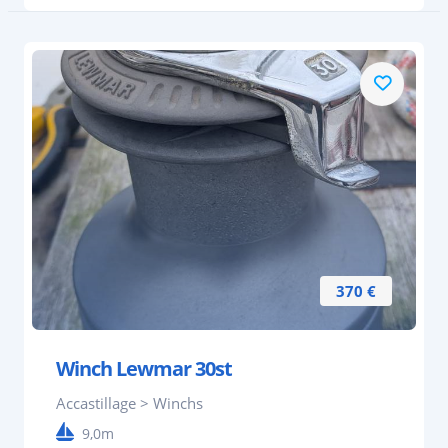
370 €
Winch Lewmar 30st
Accastillage > Winchs
9,0m