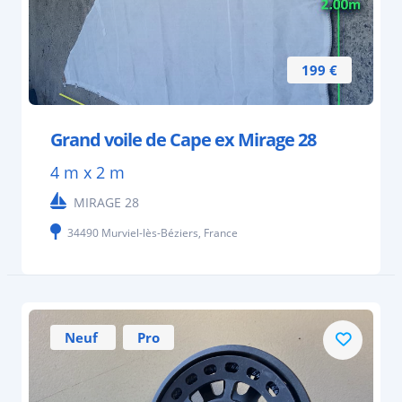
199 €
Grand voile de Cape ex Mirage 28
4 m x 2 m
MIRAGE 28
34490 Murviel-lès-Béziers, France
Neuf
Pro