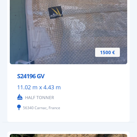
1500 €
S24196 GV
11.02 m x 4.43 m
HALF TONNER
56340 Carnac, France