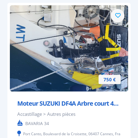
750 €
Moteur SUZUKI DF4A Arbre court 4cv état neuf 2023
Accastillage > Autres pièces
BAVARIA 34
Port Canto, Boulevard de la Croisette, 06407 Cannes, France