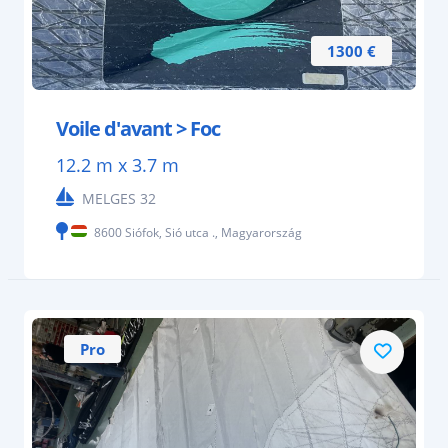
1300 €
Voile d'avant > Foc
12.2 m x 3.7 m
MELGES 32
8600 Siófok, Sió utca ., Magyarország
Pro