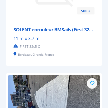
500 €
SOLENT enrouleur BMSails (First 32s5)
11 m x 3.7 m
FIRST 32s5 Q
Bordeaux, Gironde, France