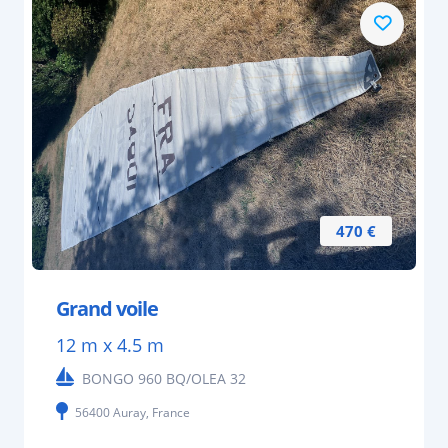
470 €
Grand voile
12 m x 4.5 m
BONGO 960 BQ/OLEA 32
56400 Auray, France