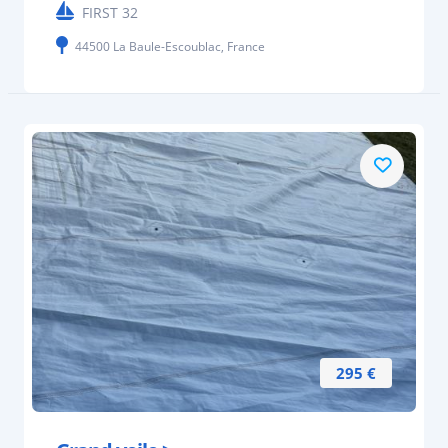
FIRST 32
44500 La Baule-Escoublac, France
295 €