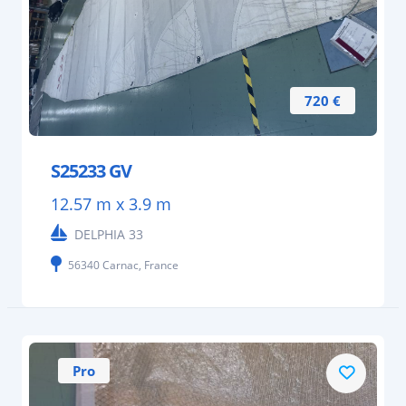
720 €
S25233 GV
12.57 m x 3.9 m
DELPHIA 33
56340 Carnac, France
Pro