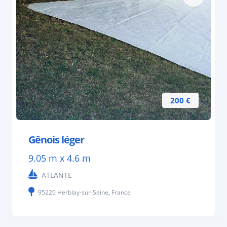
200 €
Gênois léger
9.05 m x 4.6 m
ATLANTE
95220 Herblay-sur-Seine, France