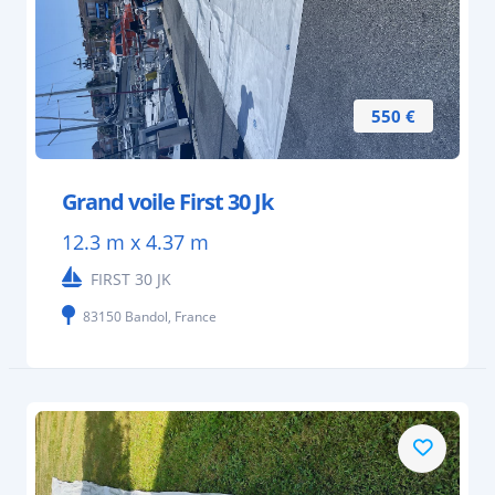
550 €
Grand voile First 30 Jk
12.3 m x 4.37 m
FIRST 30 JK
83150 Bandol, France