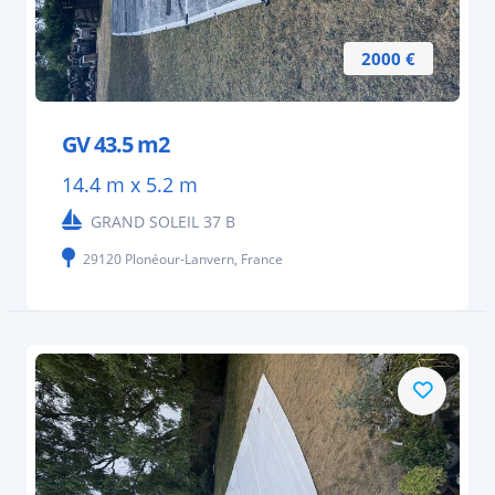
2000 €
GV 43.5 m2
14.4 m x 5.2 m
GRAND SOLEIL 37 B
29120 Plonéour-Lanvern, France