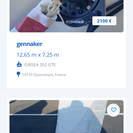
2100 €
gennaker
12.65 m x 7.25 m
GIBSEA 352 GTE
14150 Ouistreham, France