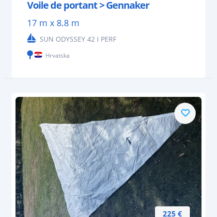
Voile de portant > Gennaker
17 m x 8.8 m
SUN ODYSSEY 42 I PERF
Hrvatska
225 €