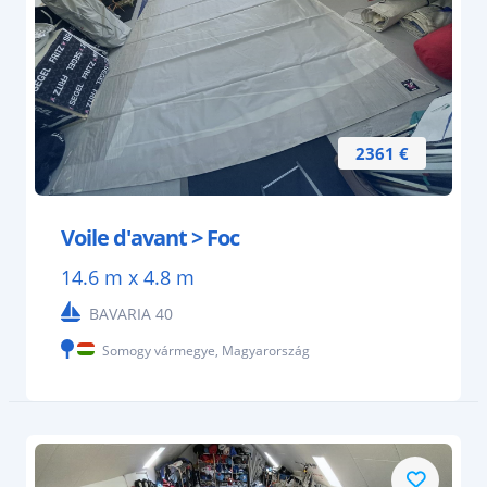
2361 €
Voile d'avant > Foc
14.6 m x 4.8 m
BAVARIA 40
Somogy vármegye, Magyarország