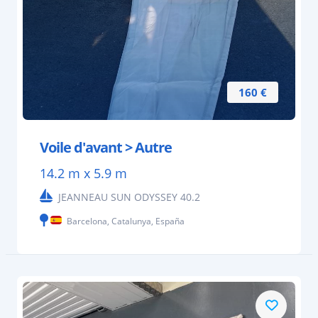
160 €
Voile d'avant > Autre
14.2 m x 5.9 m
JEANNEAU SUN ODYSSEY 40.2
Barcelona, Catalunya, España