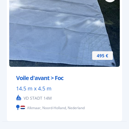
495 €
Voile d'avant > Foc
14.5 m x 4.5 m
VD STADT 14M
Alkmaar, Noord-Holland, Nederland