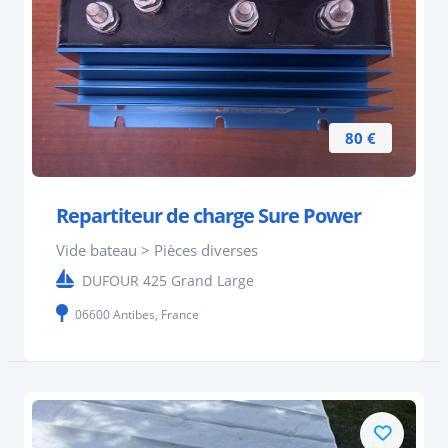
80 €
Repartiteur de charge Sure Power
Vide bateau > Pièces diverses
DUFOUR 425 Grand Large
06600 Antibes, France