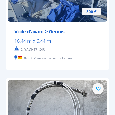
300 €
Voile d'avant > Génois
16.44 m x 6.44 m
X-YACHTS X43
08800 Vilanova i la Geltrú, España