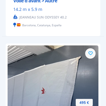
Voile d'avant > Autre
14.2 m x 5.9 m
JEANNEAU SUN ODYSSEY 40.2
Barcelona, Catalunya, España
495 €