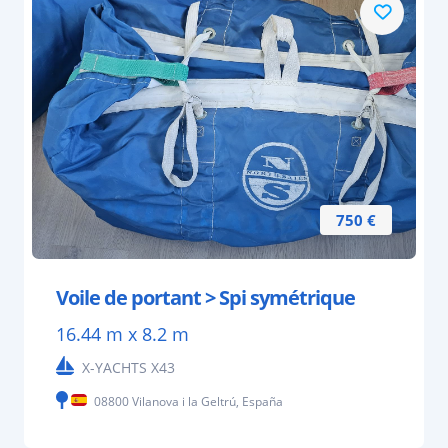
750 €
Voile de portant > Spi symétrique
16.44 m x 8.2 m
X-YACHTS X43
08800 Vilanova i la Geltrú, España