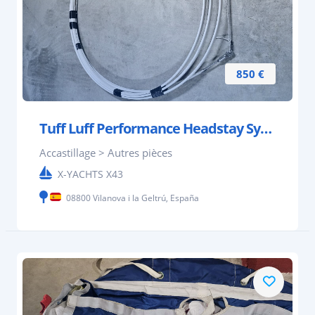
850 €
Tuff Luff Performance Headstay System for 12m-14m
Accastillage > Autres pièces
X-YACHTS X43
08800 Vilanova i la Geltrú, España