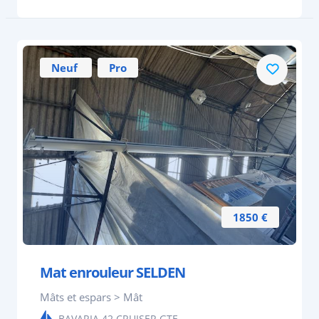
Neuf
Pro
1850 €
Mat enrouleur SELDEN
Mâts et espars > Mât
BAVARIA 42 CRUISER GTE