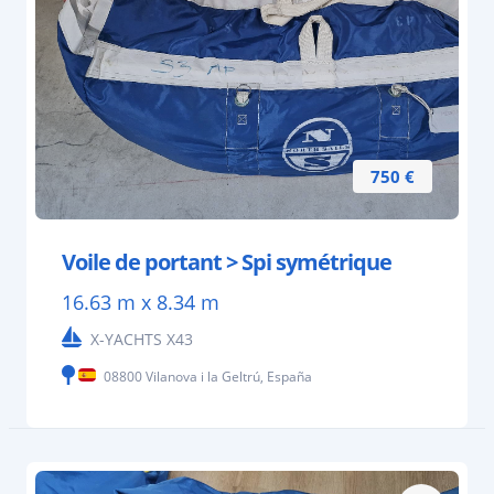
750 €
Voile de portant > Spi symétrique
16.63 m x 8.34 m
X-YACHTS X43
08800 Vilanova i la Geltrú, España