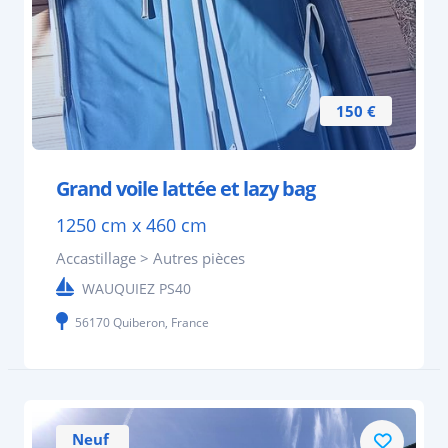
150 €
Grand voile lattée et lazy bag
1250 cm x 460 cm
Accastillage > Autres pièces
WAUQUIEZ PS40
56170 Quiberon, France
Neuf