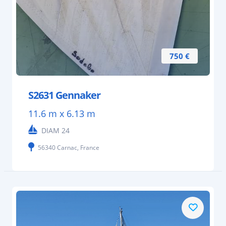
750 €
S2631 Gennaker
11.6 m x 6.13 m
DIAM 24
56340 Carnac, France