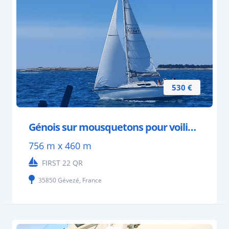
530 €
Génois sur mousquetons pour voilier 6 à 7 mètres
756 m x 460 m
FIRST 22 QR
35850 Gévezé, France