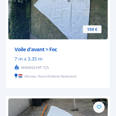
150 €
Voile d'avant > Foc
7 m x 3.35 m
WAARSCHIP 725
Alkmaar, Noord-Holland, Nederland