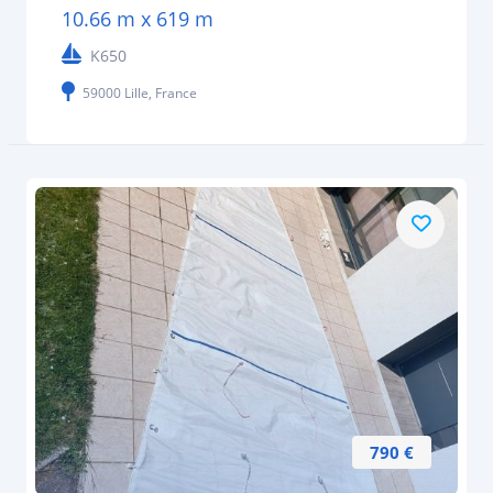
10.66 m x 619 m
K650
59000 Lille, France
790 €