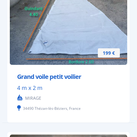
199 €
Grand voile petit voilier
4 m x 2 m
MIRAGE
34490 Thézan-lès-Béziers, France