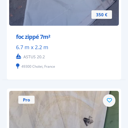
350 €
foc zippé 7m²
6.7 m x 2.2 m
ASTUS 20.2
49300 Cholet, France
Pro