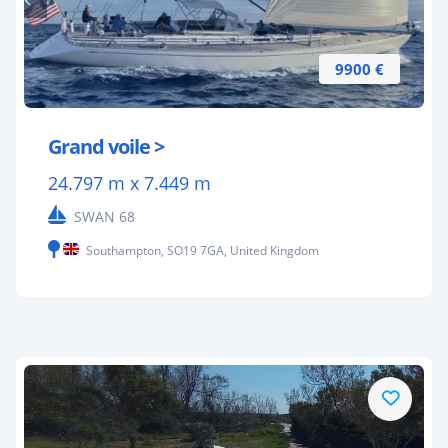
9900 €
Grand voile >
24.797 m x 7.449 m
SWAN 68
Southampton, SO19 7GA, United Kingdom