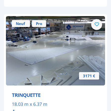
Neuf
Pro
3171 €
TRINQUETTE
18.03 m x 6.37 m