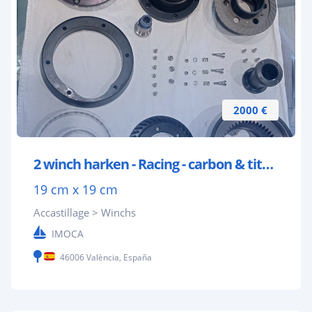
2000 €
2 winch harken - Racing - carbon & titanium PR 50
19 cm x 19 cm
Accastillage > Winchs
IMOCA
46006 València, España