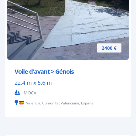
2400 €
Voile d'avant > Génois
22.4 m x 5.6 m
IMOCA
València, Comunitat Valenciana, España