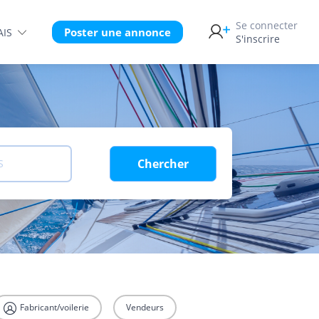
Se connecter
Poster une annonce
AIS
S'inscrire
Chercher
S
Fabricant/voilerie
Vendeurs