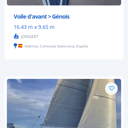
Voile d'avant > Génois
16.43 m x 9.65 m
JONGERT
València, Comunitat Valenciana, España