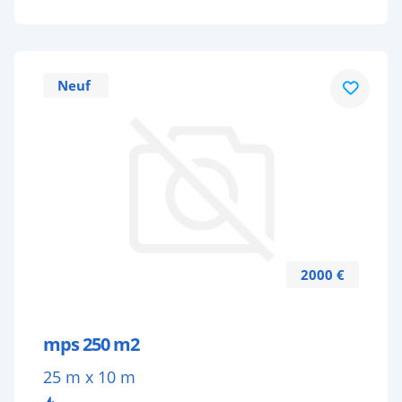
Neuf
2000 €
mps 250 m2
25 m x 10 m