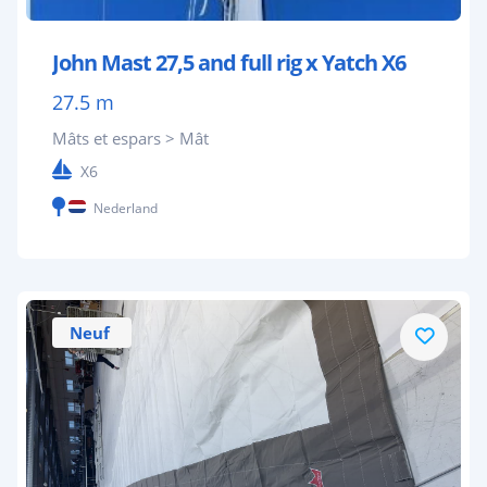
John Mast 27,5 and full rig x Yatch X6
27.5 m
Mâts et espars > Mât
X6
Nederland
Neuf