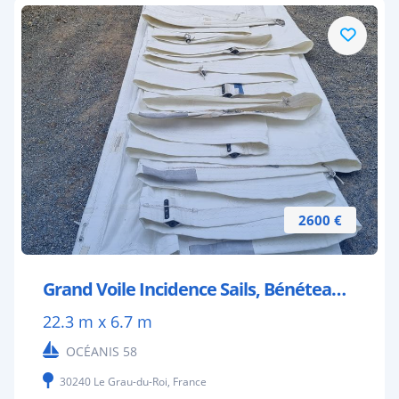
2600 €
Grand Voile Incidence Sails, Bénéteau Océanis 58
22.3 m x 6.7 m
OCÉANIS 58
30240 Le Grau-du-Roi, France