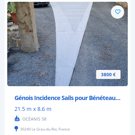
3800 €
Génois Incidence Sails pour Bénéteau Océanis 58
21.5 m x 8.6 m
OCÉANIS 58
30240 Le Grau-du-Roi, France