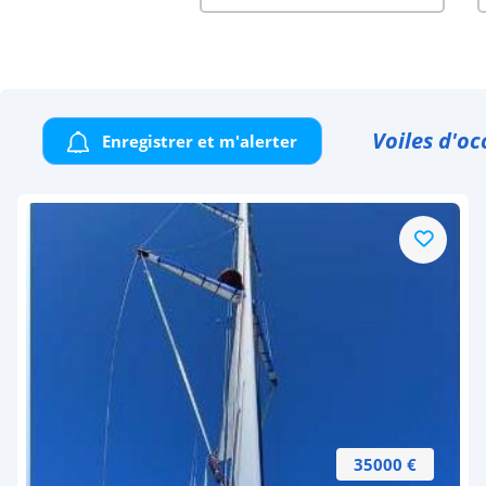
Voiles d'oc
Enregistrer et m'alerter
35000 €