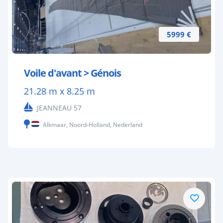
5999 €
Voile d'avant > Génois
21.28 m x 8.25 m
JEANNEAU 57
Alkmaar, Noord-Holland, Nederland