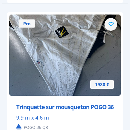
Pro
1980 €
Trinquette sur mousqueton POGO 36
9.9 m x 4.6 m
POGO 36 QR