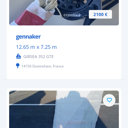
2100 €
gennaker
12.65 m x 7.25 m
GIBSEA 352 GTE
14150 Ouistreham, France