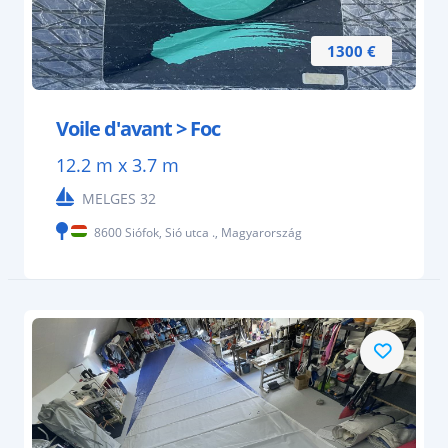
1300 €
Voile d'avant > Foc
12.2 m x 3.7 m
MELGES 32
8600 Siófok, Sió utca ., Magyarország