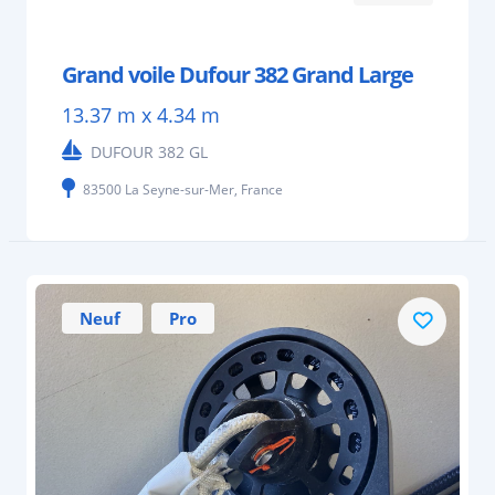
Grand voile Dufour 382 Grand Large
13.37 m x 4.34 m
DUFOUR 382 GL
83500 La Seyne-sur-Mer, France
Neuf
Pro