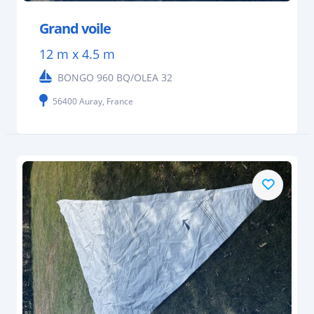
Grand voile
12 m x 4.5 m
BONGO 960 BQ/OLEA 32
56400 Auray, France