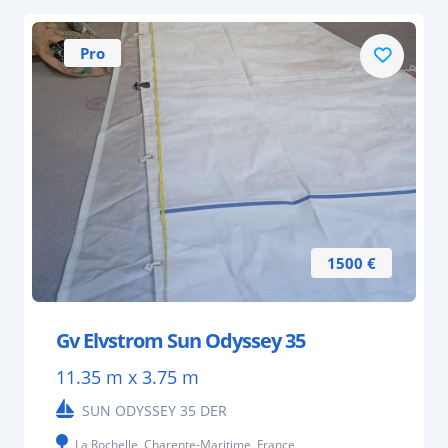
Pro
1500 €
Gv Elvstrom Sun Odyssey 35
11.35 m x 3.75 m
SUN ODYSSEY 35 DER
La Rochelle, Charente-Maritime, France