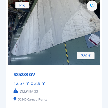
Pro
720 €
S25233 GV
12.57 m x 3.9 m
DELPHIA 33
56340 Carnac, France