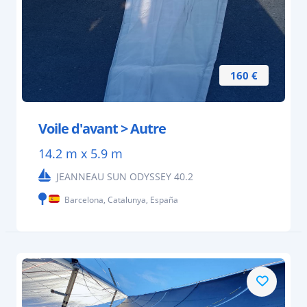
160 €
Voile d'avant > Autre
14.2 m x 5.9 m
JEANNEAU SUN ODYSSEY 40.2
Barcelona, Catalunya, España