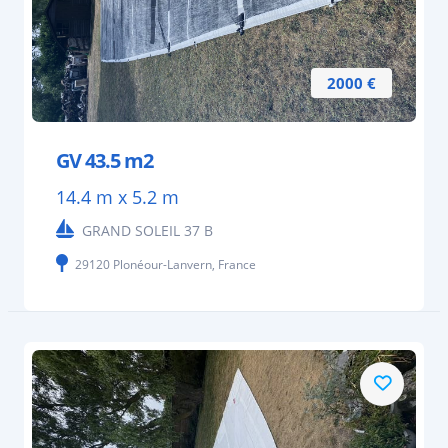
2000 €
GV 43.5 m2
14.4 m x 5.2 m
GRAND SOLEIL 37 B
29120 Plonéour-Lanvern, France