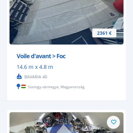
2361 €
Voile d'avant > Foc
14.6 m x 4.8 m
BAVARIA 40
Somogy vármegye, Magyarország