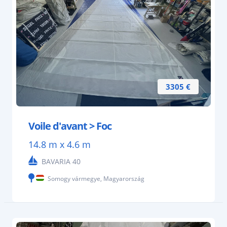
3305 €
Voile d'avant > Foc
14.8 m x 4.6 m
BAVARIA 40
Somogy vármegye, Magyarország