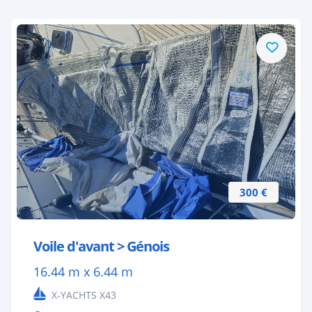
300 €
Voile d'avant > Génois
16.44 m x 6.44 m
X-YACHTS X43