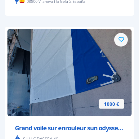
08800 Vilanova i la Geltrú, España
1000 €
Grand voile sur enrouleur sun odyssey 40
SUN ODYSSEY 40