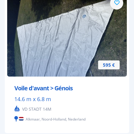
595 €
Voile d'avant > Génois
14.6 m x 6.8 m
VD STADT 14M
Alkmaar, Noord-Holland, Nederland