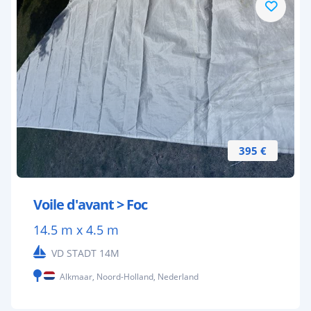
395 €
Voile d'avant > Foc
14.5 m x 4.5 m
VD STADT 14M
Alkmaar, Noord-Holland, Nederland