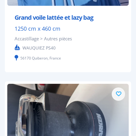
Grand voile lattée et lazy bag
1250 cm x 460 cm
Accastillage > Autres pièces
WAUQUIEZ PS40
56170 Quiberon, France