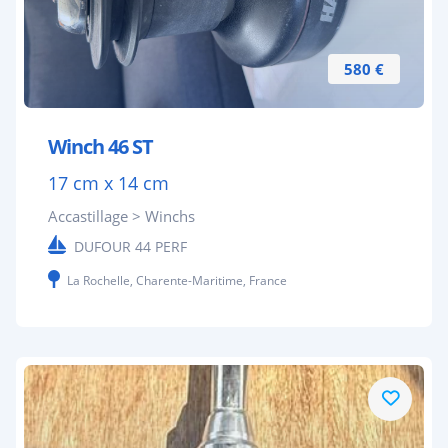
580 €
Winch 46 ST
17 cm x 14 cm
Accastillage > Winchs
DUFOUR 44 PERF
La Rochelle, Charente-Maritime, France