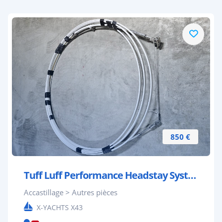
850 €
Tuff Luff Performance Headstay System for 12m-14m
Accastillage > Autres pièces
X-YACHTS X43