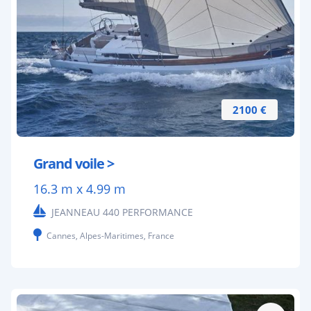
2100 €
Grand voile >
16.3 m x 4.99 m
JEANNEAU 440 PERFORMANCE
Cannes, Alpes-Maritimes, France