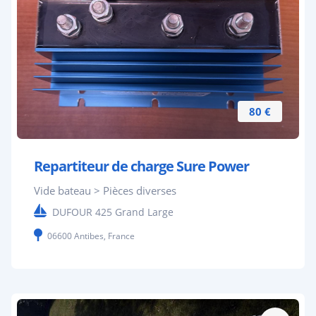
80 €
Repartiteur de charge Sure Power
Vide bateau > Pièces diverses
DUFOUR 425 Grand Large
06600 Antibes, France