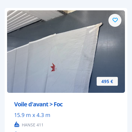
495 €
Voile d'avant > Foc
15.9 m x 4.3 m
HANSE 411