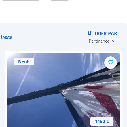
TRIER PAR
liers
Pertinence
Neuf
1150 €