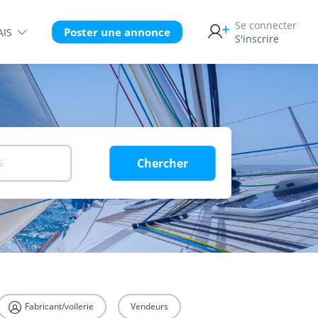
Se connecter
Poster une annonce
AIS
S'inscrire
Chercher
S
Fabricant/voilerie
Vendeurs