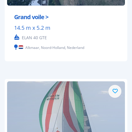
Grand voile >
14.5 m x 5.2 m
ELAN 40 GTE
Alkmaar, Noord-Holland, Nederland