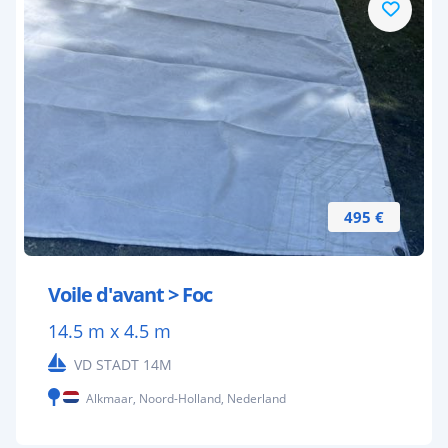
495 €
Voile d'avant > Foc
14.5 m x 4.5 m
VD STADT 14M
Alkmaar, Noord-Holland, Nederland