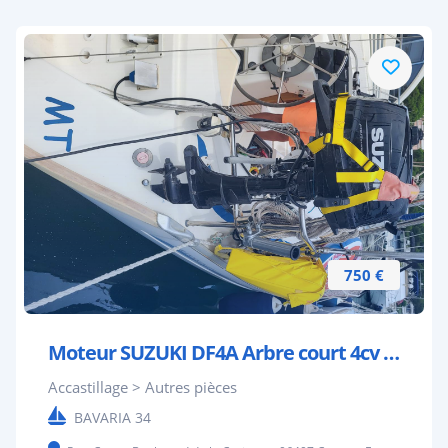
750 €
Moteur SUZUKI DF4A Arbre court 4cv état neuf 2023
Accastillage > Autres pièces
BAVARIA 34