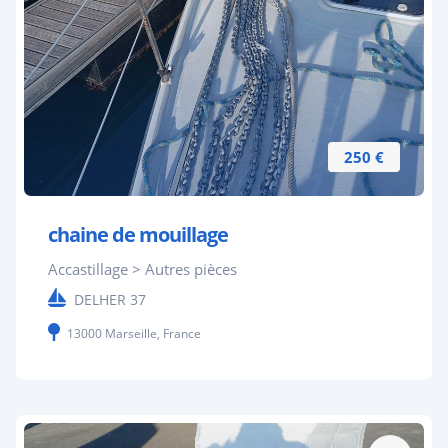
250 €
chaine de mouillage
Accastillage > Autres pièces
DELHER 37
13000 Marseille, France