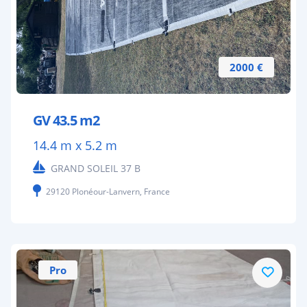
2000 €
GV 43.5 m2
14.4 m x 5.2 m
GRAND SOLEIL 37 B
29120 Plonéour-Lanvern, France
Pro