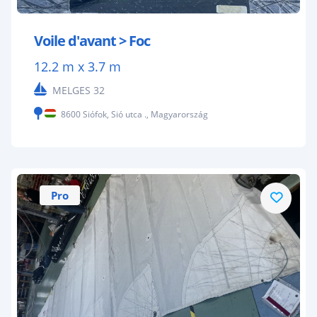
Voile d'avant > Foc
12.2 m x 3.7 m
MELGES 32
8600 Siófok, Sió utca ., Magyarország
Pro