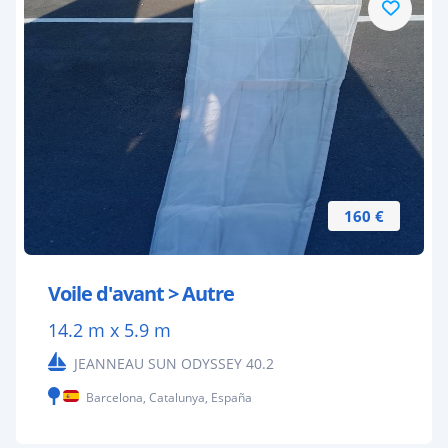
160 €
Voile d'avant > Autre
14.2 m x 5.9 m
JEANNEAU SUN ODYSSEY 40.2
Barcelona, Catalunya, España