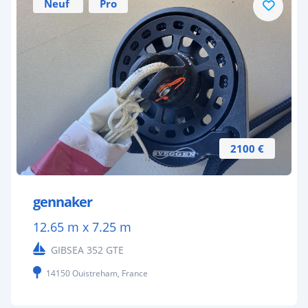
Neuf
Pro
2100 €
gennaker
12.65 m x 7.25 m
GIBSEA 352 GTE
14150 Ouistreham, France