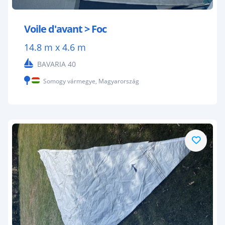
Voile d'avant > Foc
14.8 m x 4.6 m
BAVARIA 40
Somogy vármegye, Magyarország