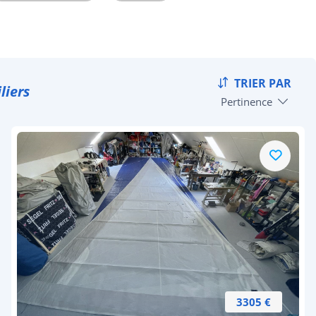
TRIER PAR
liers
Pertinence
3305 €