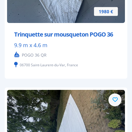
1980 €
Trinquette sur mousqueton POGO 36
9.9 m x 4.6 m
POGO 36 QR
06700 Saint-Laurent-du-Var, France