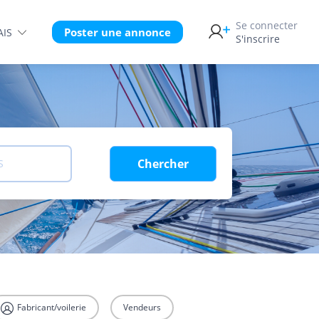
Se connecter
Poster une annonce
AIS
S'inscrire
Chercher
S
Fabricant/voilerie
Vendeurs