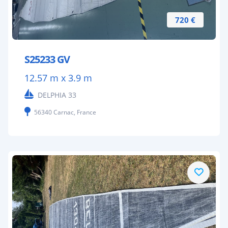
720 €
S25233 GV
12.57 m x 3.9 m
DELPHIA 33
56340 Carnac, France