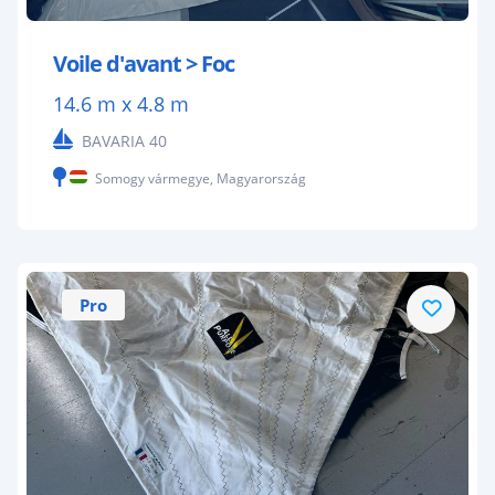
Voile d'avant > Foc
14.6 m x 4.8 m
BAVARIA 40
Somogy vármegye, Magyarország
Pro