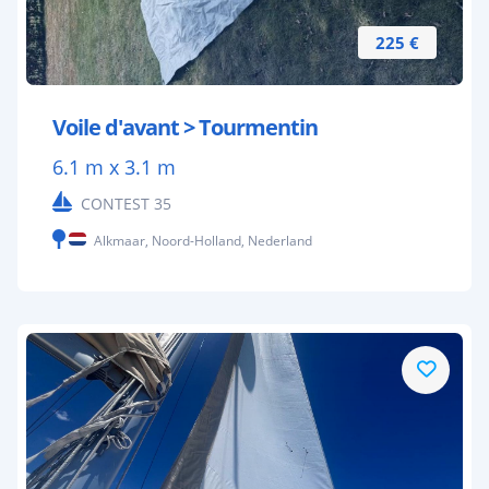
225 €
Voile d'avant > Tourmentin
6.1 m x 3.1 m
CONTEST 35
Alkmaar, Noord-Holland, Nederland