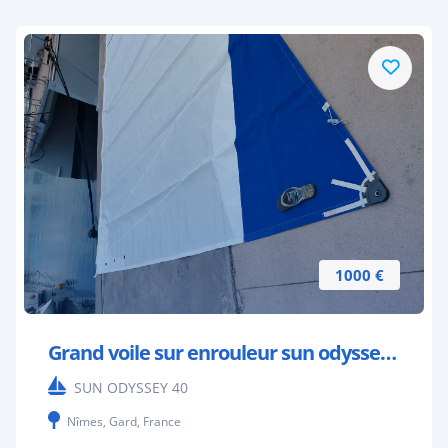
1000 €
Grand voile sur enrouleur sun odyssey 40
SUN ODYSSEY 40
Nîmes, Gard, France