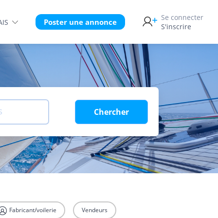
Se connecter
Poster une annonce
AIS
S'inscrire
Chercher
S
Fabricant/voilerie
Vendeurs