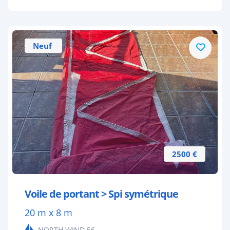
Neuf
2500 €
Voile de portant > Spi symétrique
20 m x 8 m
NORTH WIND 56