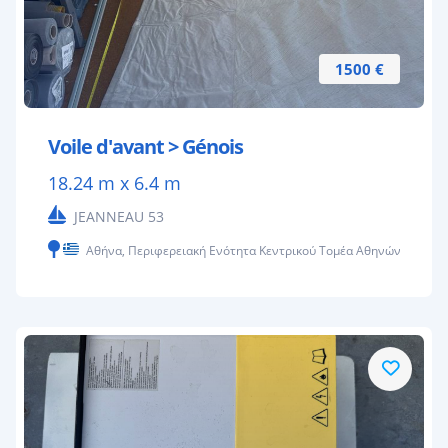
1500 €
Voile d'avant > Génois
18.24 m x 6.4 m
JEANNEAU 53
Αθήνα, Περιφερειακή Ενότητα Κεντρικού Τομέα Αθηνών, Ελλάς