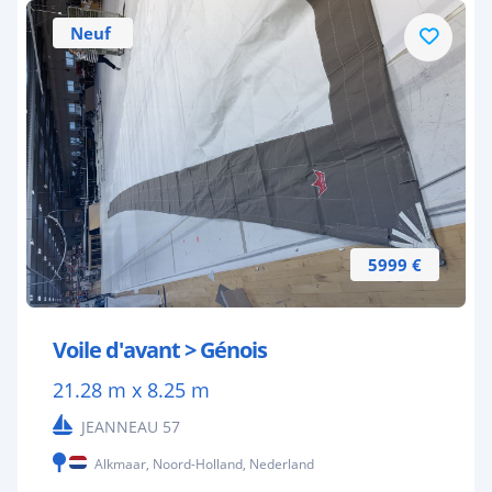
Neuf
5999 €
Voile d'avant > Génois
21.28 m x 8.25 m
JEANNEAU 57
Alkmaar, Noord-Holland, Nederland