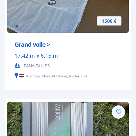
1500 €
Grand voile >
17.42 m x 6.15 m
JEANNEAU 53
Alkmaar, Noord-Holland, Nederland