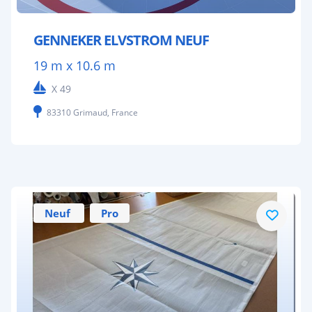
GENNEKER ELVSTROM NEUF
19 m x 10.6 m
X 49
83310 Grimaud, France
Neuf
Pro