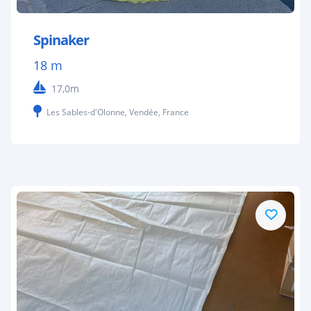
Spinaker
18 m
17,0m
Les Sables-d'Olonne, Vendée, France