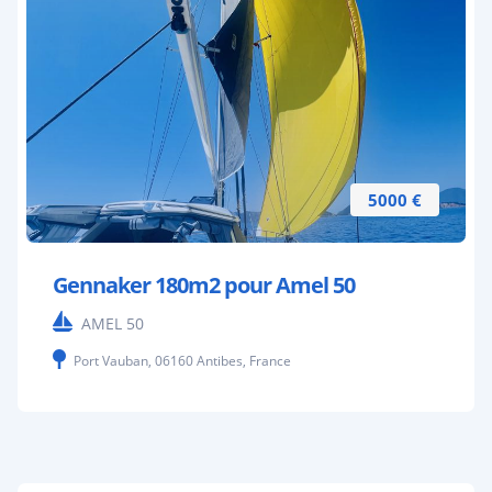
5000 €
Gennaker 180m2 pour Amel 50
AMEL 50
Port Vauban, 06160 Antibes, France