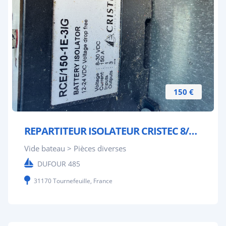
150 €
REPARTITEUR ISOLATEUR CRISTEC 8/30 V DC.150A
Vide bateau > Pièces diverses
DUFOUR 485
31170 Tournefeuille, France