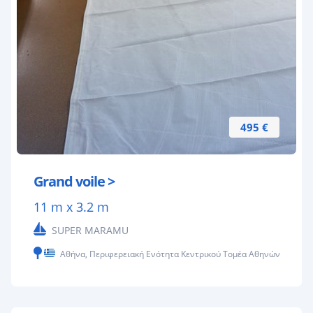
495 €
Grand voile >
11 m x 3.2 m
SUPER MARAMU
Αθήνα, Περιφερειακή Ενότητα Κεντρικού Τομέα Αθηνών, Ελλάς