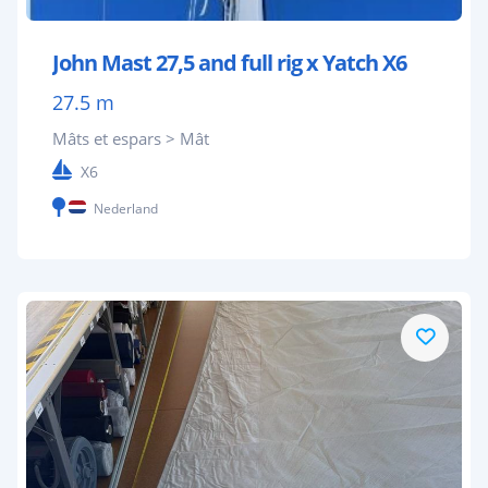
John Mast 27,5 and full rig x Yatch X6
27.5 m
Mâts et espars > Mât
X6
Nederland