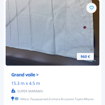
960 €
Grand voile >
15.3 m x 4.5 m
SUPER MARAMU
Αθήνα, Περιφερειακή Ενότητα Κεντρικού Τομέα Αθηνών, Ελλάς