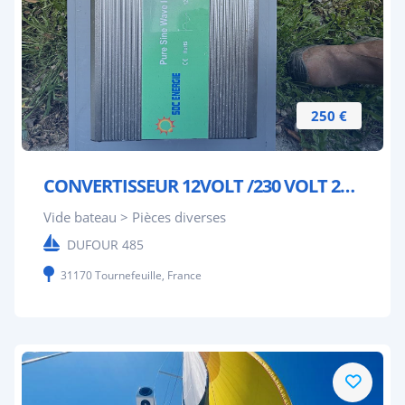
250 €
CONVERTISSEUR 12VOLT /230 VOLT 2000W SOC ENERGIE
Vide bateau > Pièces diverses
DUFOUR 485
31170 Tournefeuille, France