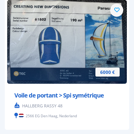
6000 €
Voile de portant > Spi symétrique
HALLBERG RASSY 48
2566 EG Den Haag, Nederland