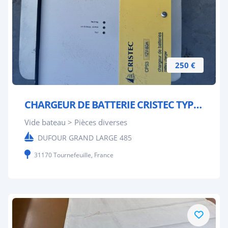
250 €
CHARGEUR DE BATTERIE CRISTEC TYPE CPS 3
Vide bateau > Pièces diverses
DUFOUR GRAND LARGE 485
31170 Tournefeuille, France