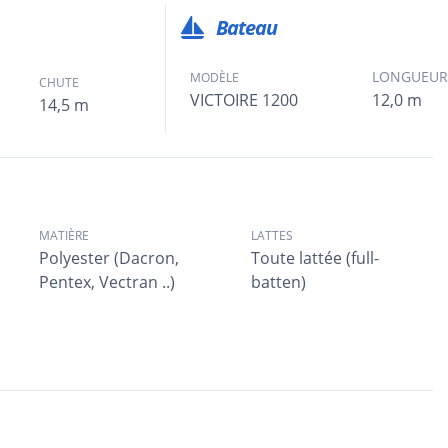
Bateau
LONGUEU
MODÈLE
CHUTE
VICTOIRE 1200
12,0 m
14,5 m
MATIÈRE
LATTES
Polyester (Dacron,
Toute lattée (full-
Pentex, Vectran ..)
batten)