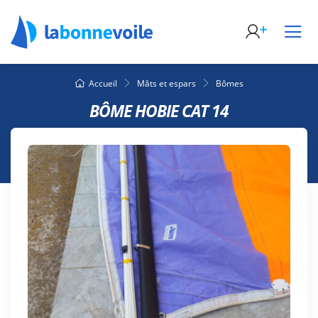
Accueil
Mâts et espars
Bômes
BÔME HOBIE CAT 14