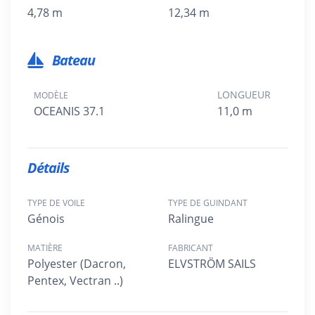
4,78 m
12,34 m
Bateau
LONGUEUR
MODÈLE
OCEANIS 37.1
11,0 m
Détails
TYPE DE VOILE
TYPE DE GUINDANT
Génois
Ralingue
MATIÈRE
FABRICANT
Polyester (Dacron,
ELVSTRÖM SAILS
Pentex, Vectran ..)