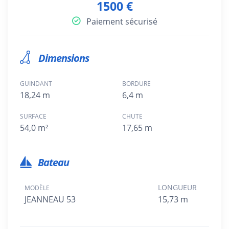
1500 €
Paiement sécurisé
Dimensions
GUINDANT
BORDURE
18,24 m
6,4 m
SURFACE
CHUTE
54,0 m²
17,65 m
Bateau
LONGUEUR
MODÈLE
JEANNEAU 53
15,73 m