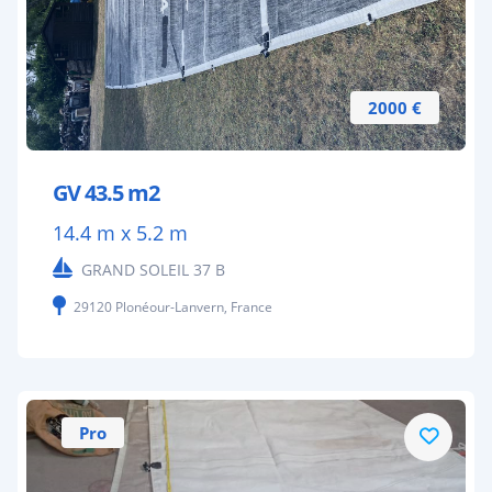
2000 €
GV 43.5 m2
14.4 m x 5.2 m
GRAND SOLEIL 37 B
29120 Plonéour-Lanvern, France
Pro