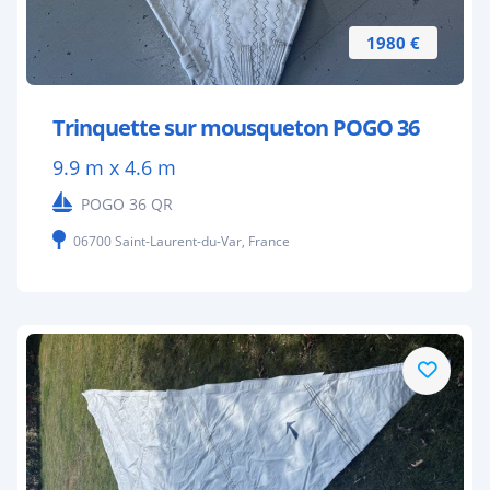
1980 €
Trinquette sur mousqueton POGO 36
9.9 m x 4.6 m
POGO 36 QR
06700 Saint-Laurent-du-Var, France