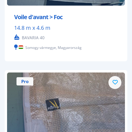
Voile d'avant > Foc
14.8 m x 4.6 m
BAVARIA 40
Somogy vármegye, Magyarország
Pro