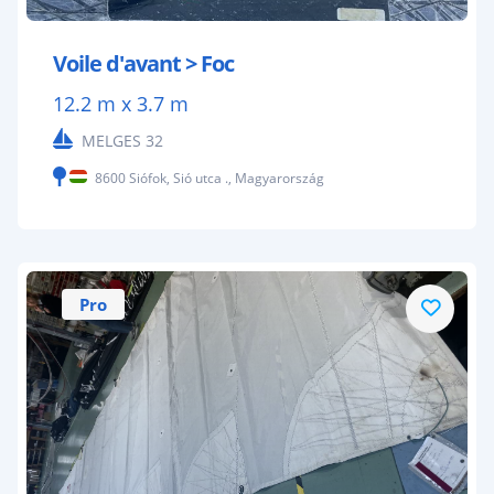
Voile d'avant > Foc
12.2 m x 3.7 m
MELGES 32
8600 Siófok, Sió utca ., Magyarország
Pro