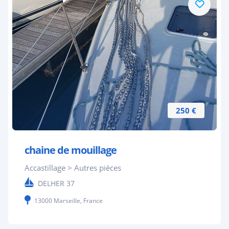
250 €
chaine de mouillage
Accastillage > Autres pièces
DELHER 37
13000 Marseille, France