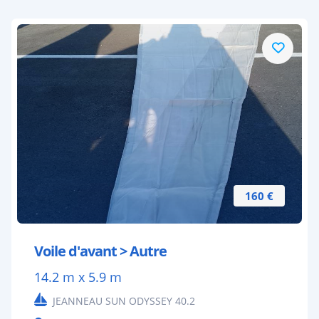
160 €
Voile d'avant > Autre
14.2 m x 5.9 m
JEANNEAU SUN ODYSSEY 40.2