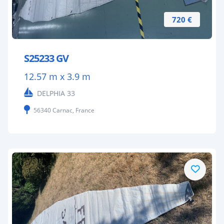
720 €
S25233 GV
12.57 m x 3.9 m
DELPHIA 33
56340 Carnac, France