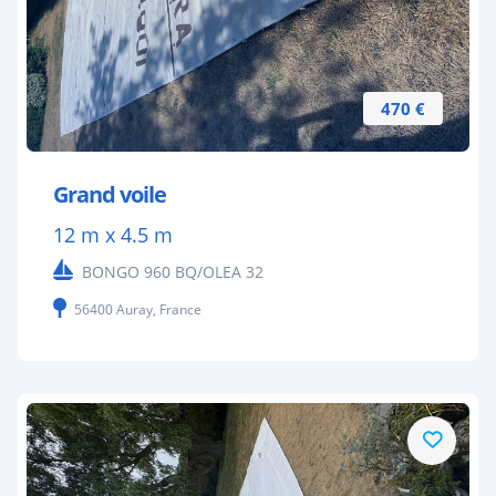
470 €
Grand voile
12 m x 4.5 m
BONGO 960 BQ/OLEA 32
56400 Auray, France