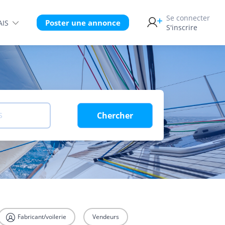
Se connecter
Poster une annonce
AIS
S'inscrire
Chercher
S
Fabricant/voilerie
Vendeurs