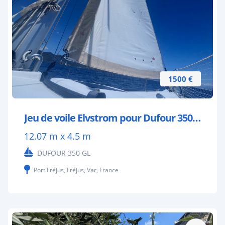
1500 €
Jeu de voile Elvstrom pour Dufour 350 GL
12.07 m x 4.5 m
DUFOUR 350 GL
Port Fréjus, Fréjus, Var, France