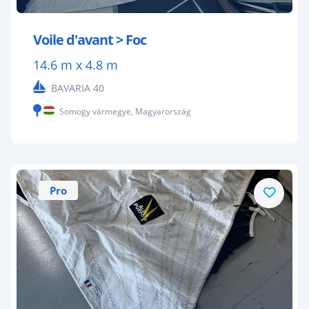
Voile d'avant > Foc
14.6 m x 4.8 m
BAVARIA 40
Somogy vármegye, Magyarország
Pro