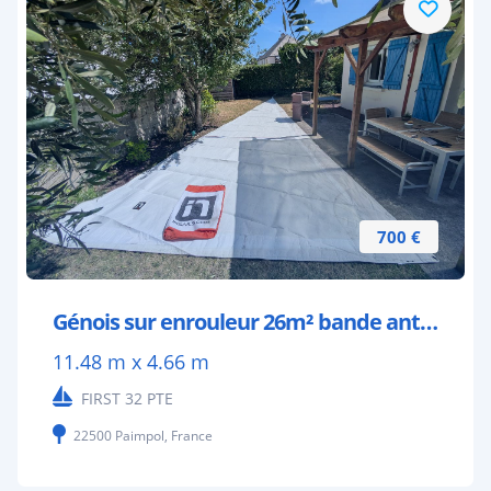
700 €
Génois sur enrouleur 26m² bande anti UV
11.48 m x 4.66 m
FIRST 32 PTE
22500 Paimpol, France