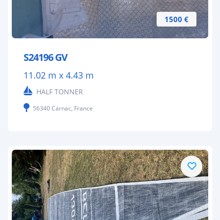
1500 €
S24196 GV
11.02 m x 4.43 m
HALF TONNER
56340 Carnac, France