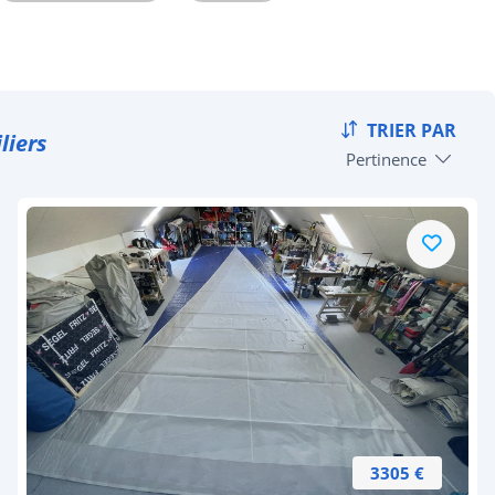
TRIER PAR
liers
Pertinence
3305 €